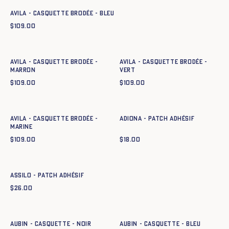
Avila - Casquette brodée - BLEU
$
109.00
Ajout rapide au panier
Ajout rapide au panier
TU
TU
Avila - Casquette brodée -
Avila - Casquette brodée -
MARRON
VERT
$
109.00
$
109.00
Ajout rapide au panier
Ajout rapide au panier
TU
TU
Avila - Casquette brodée -
Adiona - Patch adhésif
MARINE
$
109.00
$
18.00
Ajout rapide au panier
TU
Assilo - Patch adhésif
$
26.00
Ajout rapide au panier
Ajout rapide au panier
TU
TU
Aubin - Casquette - NOIR
Aubin - Casquette - BLEU