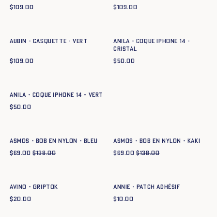
$
109.00
$
109.00
Ajout rapide au panier
Ajout rapide au panier
TU
TU
Aubin - Casquette - VERT
Anila - Coque Iphone 14 -
CRISTAL
$
109.00
$
50.00
Ajout rapide au panier
TU
Anila - Coque Iphone 14 - VERT
$
50.00
Ajout rapide au panier
Ajout rapide au panier
TU
TU
ASMOS - BOB EN NYLON - BLEU
ASMOS - BOB EN NYLON - KAKI
$
69.00
$
138.00
$
69.00
$
138.00
Ajout rapide au panier
Ajout rapide au panier
TU
TU
Avino - Griptok
Annie - Patch adhésif
$
20.00
$
10.00
Ajout rapide au panier
TU