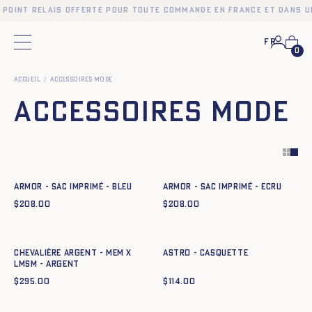
 point relais offerte pour toute commande en France et dans u
Fr
Menu principal
0
Accueil
Accessoires mode
Accessoires mode
Ajout rapide au panier
Ajout rapide au panier
TU
TU
ARMOR - SAC IMPRIMÉ - BLEU
ARMOR - SAC IMPRIMÉ - ECRU
$
208.00
$
208.00
Ajout rapide au panier
Ajout rapide au panier
t59
t61
TU
CHEVALIÈRE ARGENT - MEM X
ASTRO - CASQUETTE
LMSM - argent
$
295.00
$
114.00
Ajout rapide au panier
TU