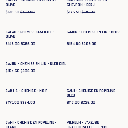
CARLIX - CHEMISE À RAYURES -
CARTOINE - CHEMISE EN
OLIVE
CHEVRON - ECRU
$
136.50
$
273.00
$
145.50
$
291.00
Ajout rapide au panier
Ajout rapide au panier
XS
S
M
L
XL
XXL
XS
S
M
L
XL
XXL
CALAO - CHEMISE BASEBALL -
CAJUN - CHEMISE EN LIN - BEIGE
OLIVE
$
148.00
$
296.00
$
154.50
$
309.00
Ajout rapide au panier
XS
S
M
L
XL
XXL
CAJUN - CHEMISE EN LIN - BLEU CIEL
$
154.50
$
309.00
Ajout rapide au panier
Ajout rapide au panier
XS
S
M
L
XL
XXL
XS
S
M
L
XL
XXL
CARTIS - CHEMISE - NOIR
CAMI - CHEMISE EN POPELINE -
BLEU
$
177.00
$
354.00
$
113.00
$
226.00
Ajout rapide au panier
Ajout rapide au panier
XS
S
M
L
XL
XXL
XS
S
M
L
XL
XXL
XXXL
CAMI - CHEMISE EN POPELINE -
Vilhelm - Vareuse
BLANC
traditionelle - DENIM