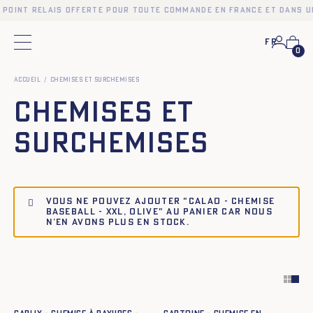
 point relais offerte pour toute commande en France et dans u
Fr
Menu principal
0
Accueil
Chemises et Surchemises
Chemises et
Surchemises
Vous ne pouvez ajouter "CALAO - CHEMISE
BASEBALL - XXL, OLIVE" au panier car nous
n’en avons plus en stock.
Ajout rapide au panier
Ajout rapide au panier
XS
S
M
L
XL
XXL
XS
S
M
L
XL
XXL