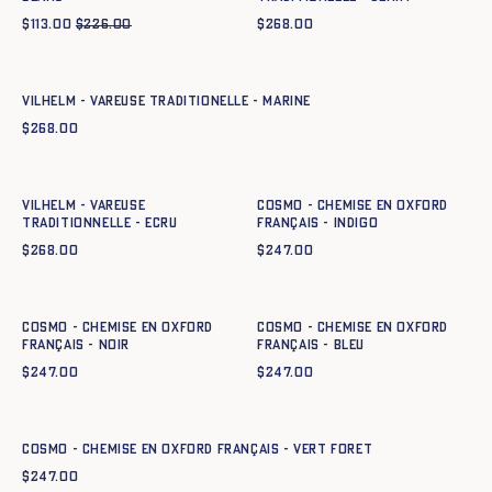
$
113.00
$
226.00
$
268.00
Ajout rapide au panier
XS
S
M
L
XL
XXL
XXXL
Vilhelm - Vareuse traditionelle - MARINE
$
268.00
Ajout rapide au panier
Ajout rapide au panier
XS
S
M
L
XL
XXL
XXXL
XS
S
M
L
XL
XXL
VILHELM - VAREUSE
Cosmo - Chemise en oxford
TRADITIONNELLE - ECRU
français - INDIGO
$
268.00
$
247.00
Ajout rapide au panier
Ajout rapide au panier
XS
S
M
L
XL
XXL
XS
S
M
L
XL
XXL
Cosmo - Chemise en oxford
Cosmo - Chemise en oxford
français - NOIR
français - BLEU
$
247.00
$
247.00
Ajout rapide au panier
XS
S
M
L
XL
XXL
Cosmo - Chemise en oxford français - VERT FORET
$
247.00
Ajout rapide au panier
Ajout rapide au panier