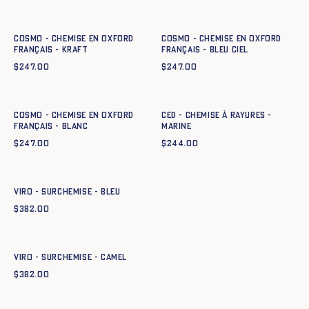
XS
S
M
L
XL
XXL
XS
S
M
L
XL
XXL
Cosmo - Chemise en oxford
Cosmo - Chemise en oxford
français - KRAFT
français - BLEU CIEL
$
247.00
$
247.00
Ajout rapide au panier
Ajout rapide au panier
XS
S
M
L
XL
XXL
XS
S
M
L
XL
XXL
Cosmo - Chemise en oxford
CED - CHEMISE À RAYURES -
français - BLANC
MARINE
$
247.00
$
244.00
Ajout rapide au panier
XS
S
M
L
XL
XXL
VIRO - SURCHEMISE - BLEU
$
382.00
Ajout rapide au panier
XS
S
M
L
XL
XXL
VIRO - SURCHEMISE - CAMEL
$
382.00