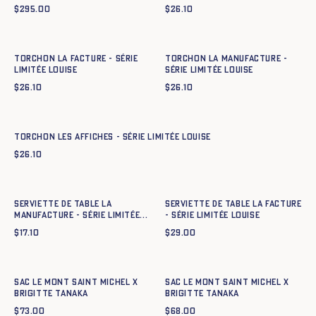
$
295.00
$
26.10
Ajout rapide au panier
Ajout rapide au panier
TU
TU
Torchon La Facture - Série
Torchon La Manufacture -
Limitée Louise
Série Limitée Louise
$
26.10
$
26.10
Ajout rapide au panier
TU
Torchon Les Affiches - Série Limitée Louise
$
26.10
Ajout rapide au panier
Ajout rapide au panier
TU
TU
Serviette de table La
Serviette de table La Facture
Manufacture - Série Limitée
- Série Limitée Louise
Louise
$
17.10
$
29.00
Ajout rapide au panier
Ajout rapide au panier
TU
TU
Sac Le Mont Saint Michel x
Sac Le Mont Saint Michel x
Brigitte Tanaka
Brigitte Tanaka
$
73.00
$
68.00