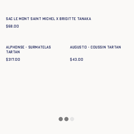
Ajout rapide au panier
TU
Sac Le Mont Saint Michel x Brigitte Tanaka
$
68.00
Ajout rapide au panier
Ajout rapide au panier
TU
TU
ALPHONSE - SURMATELAS
AUGUSTO - COUSSIN TARTAN
TARTAN
$
317.00
$
43.00