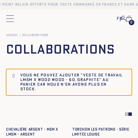
n point relais offerte pour toute commande en France et dans u
Fr
Menu principal
0
Accueil
Collaborations
Collaborations
Vous ne pouvez ajouter "Veste de travail
LMSM x Wood Wood - 60, GRAPHITE" au
panier car nous n’en avons plus en
stock.
Ajout rapide au panier
Ajout rapide au panier
t59
t61
TU
CHEVALIÈRE ARGENT - MEM X
Torchon Les Patrons - Série
LMSM - argent
Limitée Louise