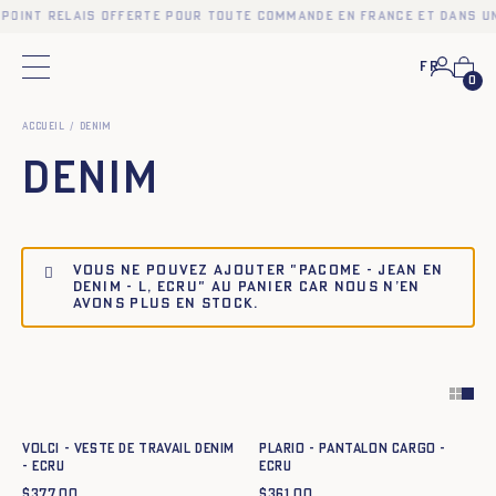
 point relais offerte pour toute commande en France et dans un
Fr
Menu principal
0
Accueil
Denim
Denim
Vous ne pouvez ajouter "Pacome - Jean en
denim - L, ECRU" au panier car nous n’en
avons plus en stock.
Ajout rapide au panier
Ajout rapide au panier
XS
S
M
L
XL
XXL
XS
S
M
L
XL
XXL
VOLCI - VESTE DE TRAVAIL DENIM
PLARIO - PANTALON CARGO -
- ECRU
ECRU
$
377.00
$
361.00