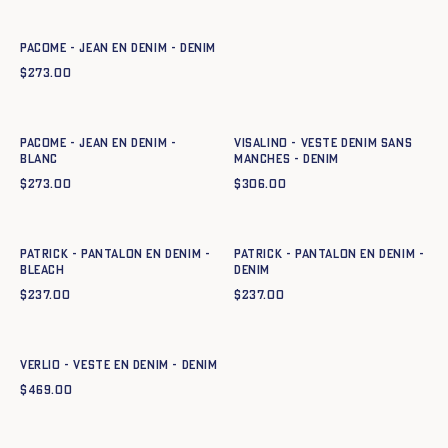
XXS
XS
S
M
L
XL
XXL
Pacome - Jean en denim - DENIM
$
273.00
Ajout rapide au panier
Ajout rapide au panier
XXS
XS
S
M
L
XL
XXL
XS
S
M
L
XL
XXL
Pacome - Jean en denim -
VISALINO - VESTE DENIM SANS
BLANC
MANCHES - DENIM
$
273.00
$
306.00
Ajout rapide au panier
Ajout rapide au panier
XS
S
M
L
XL
XXL
XS
S
M
L
XL
XXL
PATRICK - PANTALON EN DENIM -
PATRICK - PANTALON EN DENIM -
BLEACH
DENIM
$
237.00
$
237.00
Ajout rapide au panier
XS
S
M
L
XL
XXL
VERLIO - VESTE EN DENIM - DENIM
$
469.00