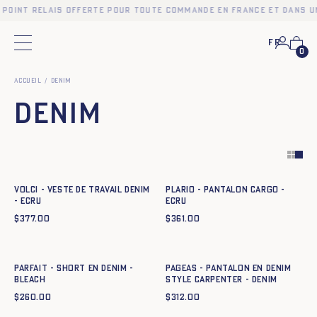
 point relais offerte pour toute commande en France et dans u
Fr
Menu principal
0
Accueil
Denim
Denim
Ajout rapide au panier
Ajout rapide au panier
XS
S
M
L
XL
XXL
XS
S
M
L
XL
XXL
VOLCI - VESTE DE TRAVAIL DENIM
PLARIO - PANTALON CARGO -
- ECRU
ECRU
$
377.00
$
361.00
Ajout rapide au panier
Ajout rapide au panier
XS
S
M
L
XL
XXL
XS
S
M
L
XL
XXL
PARFAIT - SHORT EN DENIM -
Pageas - Pantalon en denim
BLEACH
style carpenter - DENIM
$
260.00
$
312.00
Ajout rapide au panier
XS
S
M
L
XL
XXL