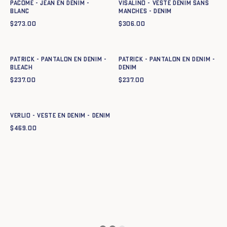
Pacome - Jean en denim -
VISALINO - VESTE DENIM SANS
BLANC
MANCHES - DENIM
$
273.00
$
306.00
Ajout rapide au panier
Ajout rapide au panier
XS
S
M
L
XL
XXL
XS
S
M
L
XL
XXL
PATRICK - PANTALON EN DENIM -
PATRICK - PANTALON EN DENIM -
BLEACH
DENIM
$
237.00
$
237.00
Ajout rapide au panier
XS
S
M
L
XL
XXL
VERLIO - VESTE EN DENIM - DENIM
$
469.00