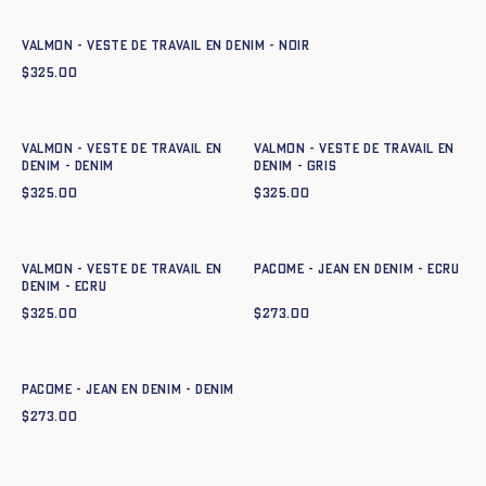
Valmon - Veste de travail en denim - NOIR
$
325.00
Ajout rapide au panier
Ajout rapide au panier
XS
S
M
L
XL
XXL
XS
S
M
L
XL
XXL
Valmon - Veste de travail en
Valmon - Veste de travail en
denim - DENIM
denim - GRIS
$
325.00
$
325.00
Ajout rapide au panier
Ajout rapide au panier
XS
S
M
L
XL
XXL
XXS
XS
S
M
L
XL
XXL
Valmon - Veste de travail en
Pacome - Jean en denim - ECRU
denim - ECRU
$
325.00
$
273.00
Ajout rapide au panier
XXS
XS
S
M
L
XL
XXL
Pacome - Jean en denim - DENIM
$
273.00
Ajout rapide au panier
Ajout rapide au panier
XXS
XS
S
M
L
XL
XXL
XS
S
M
L
XL
XXL