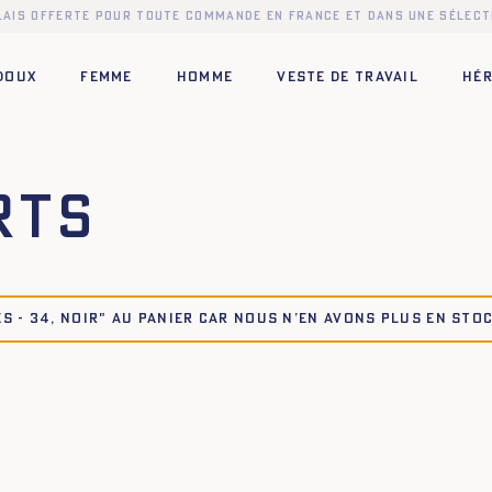
elais offerte pour toute commande en France et dans une sélect
 DOUX
FEMME
HOMME
VESTE DE TRAVAIL
HÉR
rts
S - 34, NOIR" au panier car nous n’en avons plus en stoc
42
44
34
36
38
40
42
44
42
44
34
36
38
40
42
44
42
44
34
36
38
40
42
44