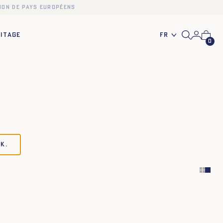
ion de pays européens
Fr
ITAGE
0
k.
34
36
38
40
42
44
34
36
38
40
42
44
34
36
38
40
42
44