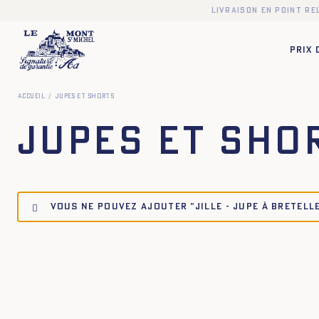
Livraison en point r
PRIX
Accueil
Jupes et Shorts
Jupes et Sho
Vous ne pouvez ajouter "JILLE - JUPE À BRETELLE
34
36
38
40
42
44
34
36
38
40
36
38
40
42
44
34
36
38
40
34
36
38
40
42
44
34
36
38
40