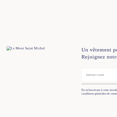
34
36
38
40
42
44
34
36
38
40
4
Un vêtement p
Rejoignez notr
En m'inscrivant à cette newsle
conditions générales de vente