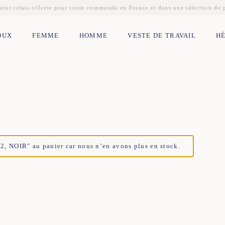
oint relais offerte pour toute commande en France et dans une sélection de
OUX
FEMME
HOMME
VESTE DE TRAVAIL
H
, NOIR" au panier car nous n’en avons plus en stock.
2
44
34
36
38
40
42
44
2
44
34
36
38
40
42
44
2
44
34
36
38
40
42
44