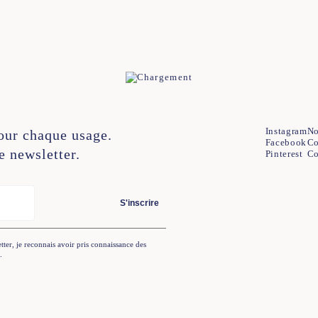
2
44
34
36
38
40
42
44
Instagram
No
our chaque usage.
Facebook
Co
e newsletter.
Pinterest
Co
S'inscrire
tter, je reconnais avoir pris connaissance des
.