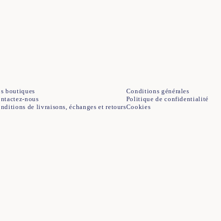
34
36
38
40
42
44
s boutiques
Conditions générales
ntactez-nous
Politique de confidentialité
nditions de livraisons, échanges et retours
Cookies