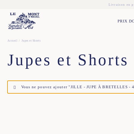
Livraison en p
PRIX D
Accueil
Jupes et Shorts
Jupes et Shorts
Vous ne pouvez ajouter "JILLE - JUPE À BRETELLES - 42
34
36
38
40
42
44
34
36
38
40
4
36
38
40
42
44
34
36
38
40
4
34
36
38
40
42
44
34
36
38
40
4