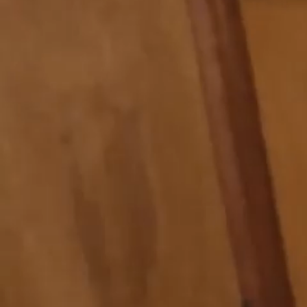
Manteaux et Vestes
Chemises et Surchemises
Polos et T-shirts
Sweats
Pantalons et Jeans
Shorts
Surplus
Accessoires
Tout voir
Accessoires mode
Sacs et tote-bags
Maison et cuisine
Papeterie
Selections
Nos intemporels
Workwear
Denim
Collaborations
Carte-cadeau