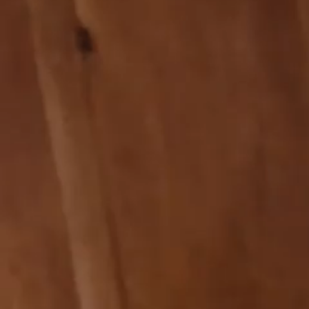
Papeterie
Sélections
Nos intemporels
Workwear
Denim
Collaborations
Carte-cadeau