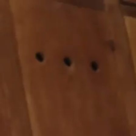
Prix doux
Prix doux
Femme
Homme
Femme
Prêt-à-porter
Tout voir
Mailles
Manteaux et Vestes
Chemises et Surchemises
Polos et T-shirts
Sweats
Robes et salopettes
Jupes et Shorts
Pantalons et Jeans
Surplus
Accessoires
Tout voir
Accessoires mode
Sacs et tote-bags
Maison et cuisine