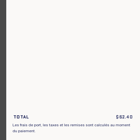
Un vêtement pour chaque usage.
Total
$
62.40
Rejoignez notre newsletter.
Les frais de port, les taxes et les remises sont calculés au moment
du paiement.