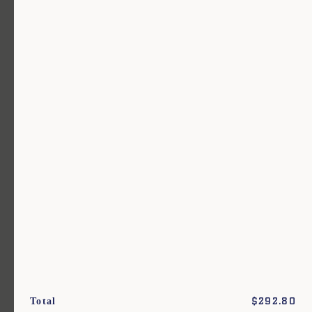
Un vêtement pour chaque usage.
Rejoignez notre newsletter.
S'inscrire
En m'inscrivant à cette newsletter, je reconnais avoir pris connaissance des conditions
générales de vente.
Total
$
292.80