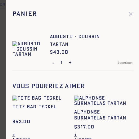
son en point relais offerte pour toute commande en France et d
Panier
Fr
Menu principal
1
Accueil
Accessoires
AUGUSTO - COUSSIN
TARTAN
Accessoires
$
Prix :
43.00
-
+
Supprimer
Ajout rapide au panier
TU
ARMOR - SAC IMPRIMÉ - ECRU
Vous pourriez aimer
Tote Bag Teckel
ALPHONSE -
SURMATELAS TARTAN
$
52.00
$
317.00
+
+