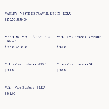
XS
S
M
L
XL
XXL
VAULRY - VESTE DE TRAVAIL EN LIN - ECRU
$
179.50
$
359.00
Ajout rapide au panier
Ajout rapide au panier
XS
S
M
L
XL
XXL
XS
S
M
L
XL
XXL
VICOTOR - VESTE À RAYURES
Volin - Veste Bombers - vividblue
- BEIGE
$
255.00
$
510.00
$
361.00
Ajout rapide au panier
Ajout rapide au panier
XS
S
M
L
XL
XXL
XS
S
M
L
XL
XXL
Volin - Veste Bombers - BEIGE
Volin - Veste Bombers - NOIR
$
361.00
$
361.00
Ajout rapide au panier
XS
S
M
L
XL
XXL
Volin - Veste Bombers - BLEU
$
361.00
Ajout rapide au panier
Ajout rapide au panier
XS
S
M
L
XL
XXL
XS
S
M
L
XL
XXL