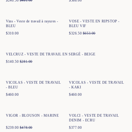
$
240.50
$
481.00
$
588.00
Ajout rapide au panier
Ajout rapide au panier
XS
S
M
L
XL
XXL
XS
S
M
L
XL
XXL
Vins - Veste de travail à rayures -
VOSE - VESTE EN RIPSTOP -
BLEU
BLEU VIF
$
310.00
$
326.50
$
653.00
Ajout rapide au panier
XS
S
M
L
XL
XXL
VELCRUZ - VESTE DE TRAVAIL EN SERGÉ - BEIGE
$
140.50
$
281.00
Ajout rapide au panier
Ajout rapide au panier
XS
S
M
L
XL
XXL
XS
S
M
L
XL
XXL
VICOLAS - VESTE DE TRAVAIL
VICOLAS - VESTE DE TRAVAIL
- BLEU
- KAKI
$
460.00
$
460.00
Ajout rapide au panier
Ajout rapide au panier
XS
S
M
L
XL
XXL
XS
S
M
L
XL
XXL
VIGOR - BLOUSON - MARINE
VOLCI - VESTE DE TRAVAIL
DENIM - ECRU
$
239.00
$
478.00
$
377.00
Ajout rapide au panier