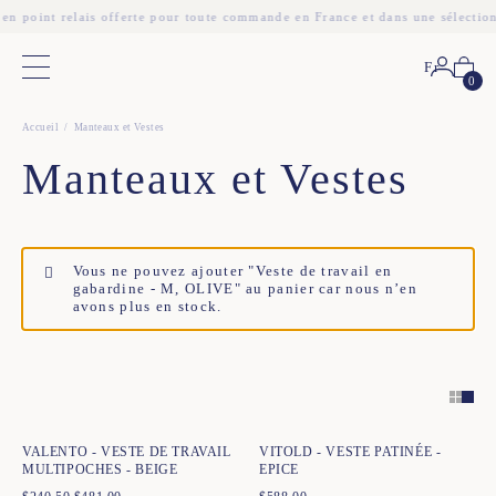
 en point relais offerte pour toute commande en France et dans une sélectio
Fr
Menu principal
0
Accueil
Manteaux et Vestes
Manteaux et Vestes
Vous ne pouvez ajouter "Veste de travail en
gabardine - M, OLIVE" au panier car nous n’en
avons plus en stock.
Ajout rapide au panier
Ajout rapide au panier
XS
S
M
L
XL
XXL
XS
S
M
L
XL
XXL
VALENTO - VESTE DE TRAVAIL
VITOLD - VESTE PATINÉE -
MULTIPOCHES - BEIGE
EPICE