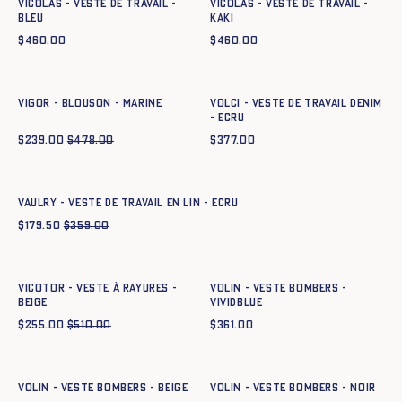
VICOLAS - VESTE DE TRAVAIL -
VICOLAS - VESTE DE TRAVAIL -
BLEU
KAKI
$
460.00
$
460.00
Ajout rapide au panier
Ajout rapide au panier
XS
S
M
L
XL
XXL
XS
S
M
L
XL
XXL
VIGOR - BLOUSON - MARINE
VOLCI - VESTE DE TRAVAIL DENIM
- ECRU
$
239.00
$
478.00
$
377.00
Ajout rapide au panier
XS
S
M
L
XL
XXL
VAULRY - VESTE DE TRAVAIL EN LIN - ECRU
$
179.50
$
359.00
Ajout rapide au panier
Ajout rapide au panier
XS
S
M
L
XL
XXL
XS
S
M
L
XL
XXL
VICOTOR - VESTE À RAYURES -
Volin - Veste Bombers -
BEIGE
vividblue
$
255.00
$
510.00
$
361.00
Ajout rapide au panier
Ajout rapide au panier
XS
S
M
L
XL
XXL
XS
S
M
L
XL
XXL
Volin - Veste Bombers - BEIGE
Volin - Veste Bombers - NOIR