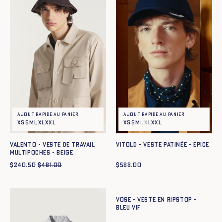
Ajout rapide au panier
Ajout rapide au panier
XS
S
M
L
XL
XXL
XS
S
M
L
XL
XXL
VALENTO - VESTE DE TRAVAIL
VITOLD - VESTE PATINÉE - EPICE
MULTIPOCHES - BEIGE
$
240.50
$
481.00
$
588.00
Ajout rapide au panier
XS
S
M
L
XL
XXL
VOSE - VESTE EN RIPSTOP -
BLEU VIF