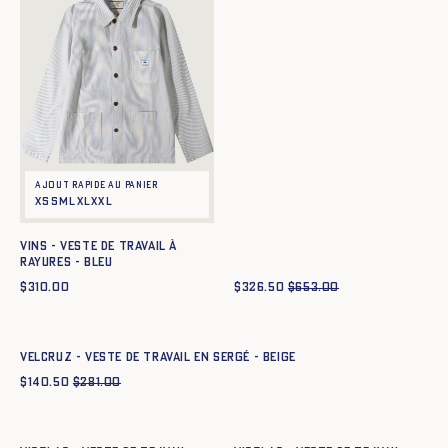
Ajout rapide au panier
XS
S
M
L
XL
XXL
Vins - Veste de travail à
rayures - BLEU
$
310.00
$
326.50
$
653.00
Ajout rapide au panier
XS
S
M
L
XL
XXL
VELCRUZ - VESTE DE TRAVAIL EN SERGÉ - BEIGE
$
140.50
$
281.00
Ajout rapide au panier
Ajout rapide au panier
XS
S
M
L
XL
XXL
XS
S
M
L
XL
XXL