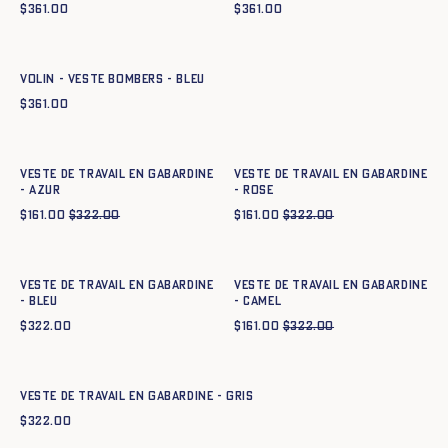
$
361.00
$
361.00
Ajout rapide au panier
XS
S
M
L
XL
XXL
Volin - Veste Bombers - BLEU
$
361.00
Ajout rapide au panier
Ajout rapide au panier
XS
S
M
L
XL
XXL
XS
S
M
L
XL
XXL
Veste de travail en gabardine
Veste de travail en gabardine
- azur
- ROSE
$
161.00
$
322.00
$
161.00
$
322.00
Ajout rapide au panier
Ajout rapide au panier
XS
S
M
L
XL
XXL
XS
S
M
L
XL
XXL
Veste de travail en gabardine
Veste de travail en gabardine
- BLEU
- CAMEL
$
322.00
$
161.00
$
322.00
Ajout rapide au panier
XS
S
M
L
XL
XXL
Veste de travail en gabardine - GRIS
$
322.00
Ajout rapide au panier
Ajout rapide au panier
XS
S
M
L
XL
XXL
XS
S
M
L
XL
XXL