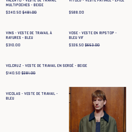
VALENTO - VESTE DE TRAVAIL
VITOLD - VESTE PATINÉE - EPICE
MULTIPOCHES - BEIGE
$
240.50
$
481.00
$
588.00
Ajout rapide au panier
Ajout rapide au panier
XS
S
M
L
XL
XXL
XS
S
M
L
XL
XXL
Vins - Veste de travail à
VOSE - VESTE EN RIPSTOP -
rayures - BLEU
BLEU VIF
$
310.00
$
326.50
$
653.00
Ajout rapide au panier
XS
S
M
L
XL
XXL
VELCRUZ - VESTE DE TRAVAIL EN SERGÉ - BEIGE
$
140.50
$
281.00
Ajout rapide au panier
XS
S
M
L
XL
XXL
VICOLAS - VESTE DE TRAVAIL -
BLEU