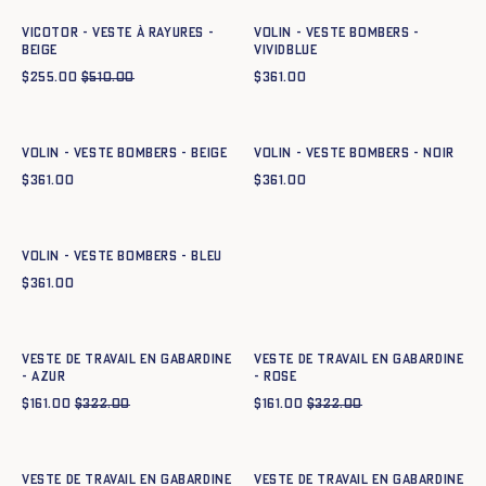
VICOTOR - VESTE À RAYURES -
Volin - Veste Bombers -
BEIGE
vividblue
$
255.00
$
510.00
$
361.00
Ajout rapide au panier
Ajout rapide au panier
XS
S
M
L
XL
XXL
XS
S
M
L
XL
XXL
Volin - Veste Bombers - BEIGE
Volin - Veste Bombers - NOIR
$
361.00
$
361.00
Ajout rapide au panier
XS
S
M
L
XL
XXL
Volin - Veste Bombers - BLEU
$
361.00
Ajout rapide au panier
Ajout rapide au panier
XS
S
M
L
XL
XXL
XS
S
M
L
XL
XXL
Veste de travail en gabardine
Veste de travail en gabardine
- azur
- ROSE
$
161.00
$
322.00
$
161.00
$
322.00
Ajout rapide au panier
Ajout rapide au panier
XS
S
M
L
XL
XXL
XS
S
M
L
XL
XXL
Veste de travail en gabardine
Veste de travail en gabardine