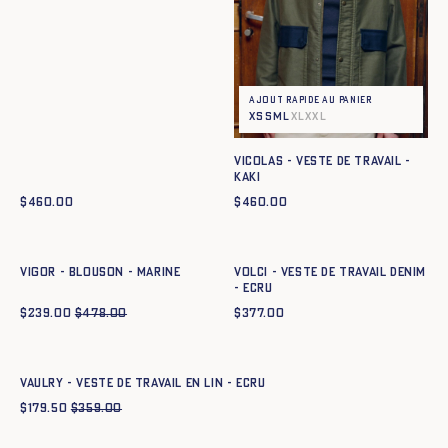
Ajout rapide au panier
XS
S
M
L
XL
XXL
VICOLAS - VESTE DE TRAVAIL -
KAKI
$
460.00
$
460.00
Ajout rapide au panier
Ajout rapide au panier
XS
S
M
L
XL
XXL
XS
S
M
L
XL
XXL
VIGOR - BLOUSON - MARINE
VOLCI - VESTE DE TRAVAIL DENIM
- ECRU
$
239.00
$
478.00
$
377.00
Ajout rapide au panier
XS
S
M
L
XL
XXL
VAULRY - VESTE DE TRAVAIL EN LIN - ECRU
$
179.50
$
359.00
Ajout rapide au panier
Ajout rapide au panier
XS
S
M
L
XL
XXL
XS
S
M
L
XL
XXL