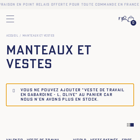
vraison en point relais offerte pour toute commande en France 
Fr
Menu principal
0
Accueil
Manteaux et Vestes
Manteaux et
Vestes
Vous ne pouvez ajouter "Veste de travail
en gabardine - L, OLIVE" au panier car
nous n’en avons plus en stock.
Ajout rapide au panier
Ajout rapide au panier
XS
S
M
L
XL
XXL
XS
S
M
L
XL
XXL