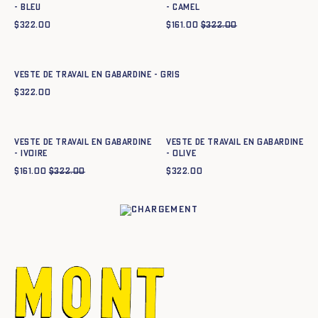
- BLEU
- CAMEL
$
322.00
$
161.00
$
322.00
Ajout rapide au panier
XS
S
M
L
XL
XXL
Veste de travail en gabardine - GRIS
$
322.00
Ajout rapide au panier
Ajout rapide au panier
XS
S
M
L
XL
XXL
XS
S
M
L
XL
XXL
Veste de travail en gabardine
Veste de travail en gabardine
- IVOIRE
- OLIVE
$
161.00
$
322.00
$
322.00