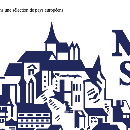
ans une sélection de pays européens