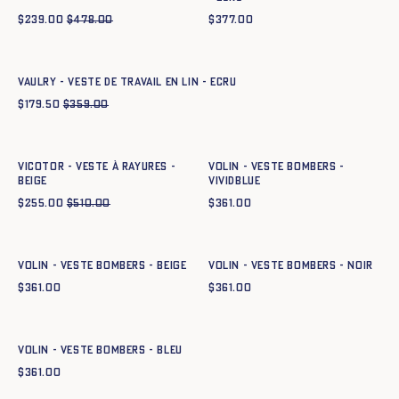
$
239.00
$
478.00
$
377.00
Ajout rapide au panier
XS
S
M
L
XL
XXL
VAULRY - VESTE DE TRAVAIL EN LIN - ECRU
$
179.50
$
359.00
Ajout rapide au panier
Ajout rapide au panier
XS
S
M
L
XL
XXL
XS
S
M
L
XL
XXL
VICOTOR - VESTE À RAYURES -
Volin - Veste Bombers -
BEIGE
vividblue
$
255.00
$
510.00
$
361.00
Ajout rapide au panier
Ajout rapide au panier
XS
S
M
L
XL
XXL
XS
S
M
L
XL
XXL
Volin - Veste Bombers - BEIGE
Volin - Veste Bombers - NOIR
$
361.00
$
361.00
Ajout rapide au panier
XS
S
M
L
XL
XXL
Volin - Veste Bombers - BLEU
$
361.00
Ajout rapide au panier
Ajout rapide au panier
XS
S
M
L
XL
XXL
XS
S
M
L
XL
XXL