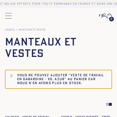
nt relais offerte pour toute commande en France et dans une s
Fr
Menu principal
0
Accueil
Manteaux et Vestes
Manteaux et
Vestes
Vous ne pouvez ajouter "Veste de travail
en gabardine - XS, azur" au panier car
nous n’en avons plus en stock.
Ajout rapide au panier
Ajout rapide au panier
XS
S
M
L
XL
XXL
XS
S
M
L
XL
XXL