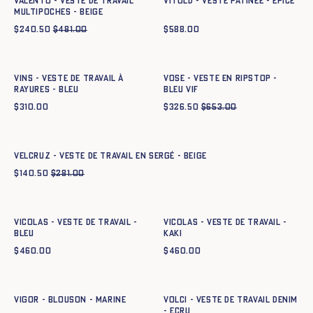
VALENTO - VESTE DE TRAVAIL
VITOLD - VESTE PATINÉE - EPICE
MULTIPOCHES - BEIGE
$
240.50
$
481.00
$
588.00
Ajout rapide au panier
Ajout rapide au panier
XS
S
M
L
XL
XXL
XS
S
M
L
XL
XXL
Vins - Veste de travail à
VOSE - VESTE EN RIPSTOP -
rayures - BLEU
BLEU VIF
$
310.00
$
326.50
$
653.00
Ajout rapide au panier
XS
S
M
L
XL
XXL
VELCRUZ - VESTE DE TRAVAIL EN SERGÉ - BEIGE
$
140.50
$
281.00
Ajout rapide au panier
Ajout rapide au panier
XS
S
M
L
XL
XXL
XS
S
M
L
XL
XXL
VICOLAS - VESTE DE TRAVAIL -
VICOLAS - VESTE DE TRAVAIL -
BLEU
KAKI
$
460.00
$
460.00
Ajout rapide au panier
Ajout rapide au panier
XS
S
M
L
XL
XXL
XS
S
M
L
XL
XXL
VIGOR - BLOUSON - MARINE
VOLCI - VESTE DE TRAVAIL DENIM
- ECRU