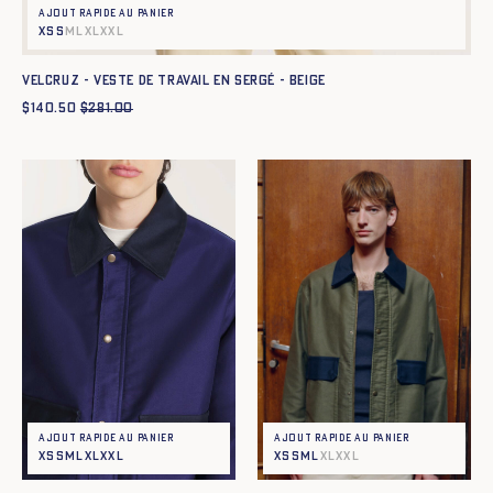
Ajout rapide au panier
XS
S
M
L
XL
XXL
VELCRUZ - VESTE DE TRAVAIL EN SERGÉ - BEIGE
$
140.50
$
281.00
Ajout rapide au panier
Ajout rapide au panier
XS
S
M
L
XL
XXL
XS
S
M
L
XL
XXL