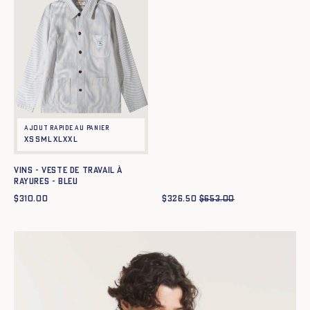
Ajout rapide au panier
XS
S
M
L
XL
XXL
Vins - Veste de travail à
rayures - BLEU
$
310.00
$
326.50
$
653.00