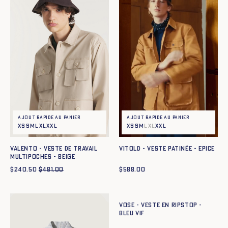
Ajout rapide au panier
Ajout rapide au panier
XS
S
M
L
XL
XXL
XS
S
M
L
XL
XXL
VALENTO - VESTE DE TRAVAIL
VITOLD - VESTE PATINÉE - EPICE
MULTIPOCHES - BEIGE
$
240.50
$
481.00
$
588.00
Ajout rapide au panier
XS
S
M
L
XL
XXL
VOSE - VESTE EN RIPSTOP -
BLEU VIF