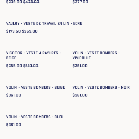
$
239.00
$
478.00
$
377.00
Ajout rapide au panier
XS
S
M
L
XL
XXL
VAULRY - VESTE DE TRAVAIL EN LIN - ECRU
$
179.50
$
359.00
Ajout rapide au panier
Ajout rapide au panier
XS
S
M
L
XL
XXL
XS
S
M
L
XL
XXL
VICOTOR - VESTE À RAYURES -
Volin - Veste Bombers -
BEIGE
vividblue
$
255.00
$
510.00
$
361.00
Ajout rapide au panier
Ajout rapide au panier
XS
S
M
L
XL
XXL
XS
S
M
L
XL
XXL
Volin - Veste Bombers - BEIGE
Volin - Veste Bombers - NOIR
$
361.00
$
361.00
Ajout rapide au panier
XS
S
M
L
XL
XXL
Volin - Veste Bombers - BLEU
$
361.00
Ajout rapide au panier
Ajout rapide au panier
XS
S
M
L
XL
XXL
XS
S
M
L
XL
XXL