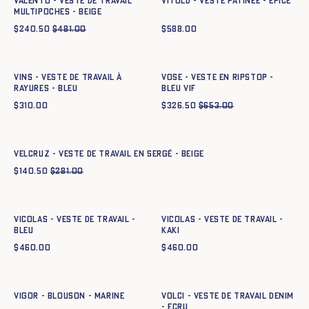
VALENTO - VESTE DE TRAVAIL
VITOLD - VESTE PATINÉE - EPICE
MULTIPOCHES - BEIGE
$
240.50
$
481.00
$
588.00
Ajout rapide au panier
Ajout rapide au panier
XS
S
M
L
XL
XXL
XS
S
M
L
XL
XXL
Vins - Veste de travail à
VOSE - VESTE EN RIPSTOP -
rayures - BLEU
BLEU VIF
$
310.00
$
326.50
$
653.00
Ajout rapide au panier
XS
S
M
L
XL
XXL
VELCRUZ - VESTE DE TRAVAIL EN SERGÉ - BEIGE
$
140.50
$
281.00
Ajout rapide au panier
Ajout rapide au panier
XS
S
M
L
XL
XXL
XS
S
M
L
XL
XXL
VICOLAS - VESTE DE TRAVAIL -
VICOLAS - VESTE DE TRAVAIL -
BLEU
KAKI
$
460.00
$
460.00
Ajout rapide au panier
Ajout rapide au panier
XS
S
M
L
XL
XXL
XS
S
M
L
XL
XXL
VIGOR - BLOUSON - MARINE
VOLCI - VESTE DE TRAVAIL DENIM
- ECRU