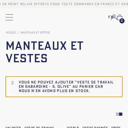
n en point relais offerte pour toute commande en France et dan
Fr
Menu principal
0
Accueil
Manteaux et Vestes
Manteaux et
Vestes
Vous ne pouvez ajouter "Veste de travail
en gabardine - S, OLIVE" au panier car
nous n’en avons plus en stock.
Ajout rapide au panier
Ajout rapide au panier
XS
S
M
L
XL
XXL
XS
S
M
L
XL
XXL