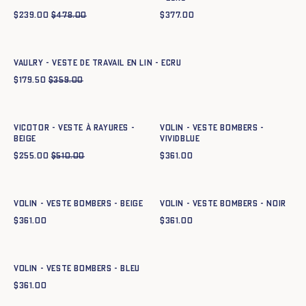
$
239.00
$
478.00
$
377.00
Ajout rapide au panier
XS
S
M
L
XL
XXL
VAULRY - VESTE DE TRAVAIL EN LIN - ECRU
$
179.50
$
359.00
Ajout rapide au panier
Ajout rapide au panier
XS
S
M
L
XL
XXL
XS
S
M
L
XL
XXL
VICOTOR - VESTE À RAYURES -
Volin - Veste Bombers -
BEIGE
vividblue
$
255.00
$
510.00
$
361.00
Ajout rapide au panier
Ajout rapide au panier
XS
S
M
L
XL
XXL
XS
S
M
L
XL
XXL
Volin - Veste Bombers - BEIGE
Volin - Veste Bombers - NOIR
$
361.00
$
361.00
Ajout rapide au panier
XS
S
M
L
XL
XXL
Volin - Veste Bombers - BLEU
$
361.00
Ajout rapide au panier
Ajout rapide au panier
XS
S
M
L
XL
XXL
XS
S
M
L
XL
XXL