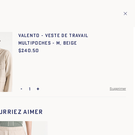
ion de pays européens
Fr
ITAGE
1
VALENTO - VESTE DE TRAVAIL
MULTIPOCHES - M, BEIGE
$
Prix :
240.50
-
+
Supprimer
urriez aimer