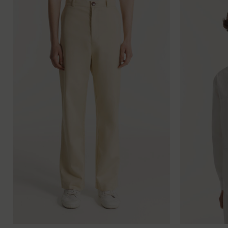
XS
S
M
L
XL
XXL
XS
S
M
L
XL
X