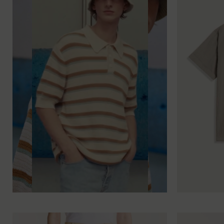
XS
S
M
L
XL
XXL
XS
S
M
L
XL
X