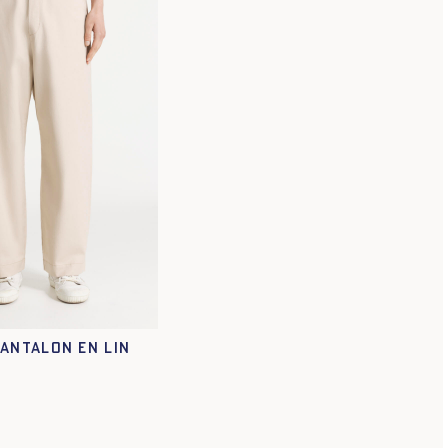
XS
S
M
L
XL
XXL
PANTALON EN LIN