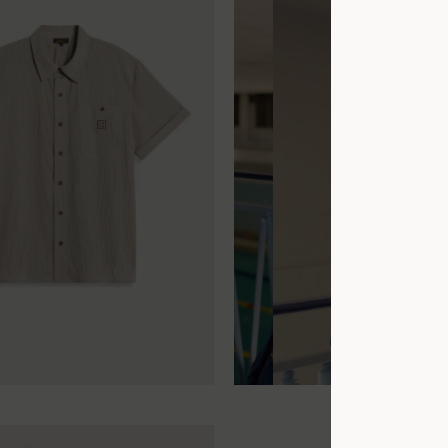
XL
XS
S
M
L
XL
XXL