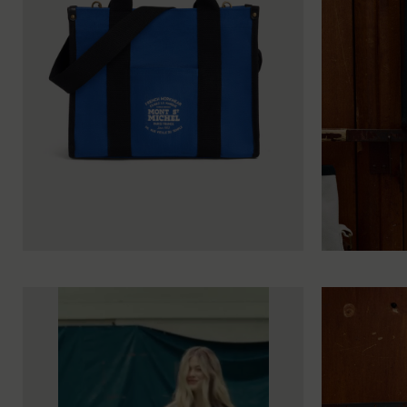
TU
TU