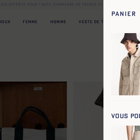
elais offerte pour toute commande en France et dans une sélect
Panier
 DOUX
FEMME
HOMME
VESTE DE TRAVAIL
HÉR
Vous po