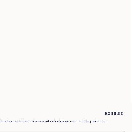
Conditions générales
Politique de confidentialité
raisons, échanges et retours
Cookies
$
288.60
t, les taxes et les remises sont calculés au moment du paiement.