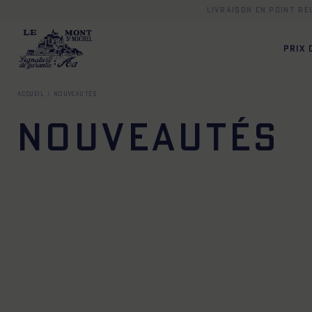
Livraison en point r
PRIX
Accueil
Nouveautés
Nouveautés
TU
TU
TU
TU
XS
S
M
L
XL
XXL
XS
S
M
L
XL
X
XS
S
M
L
XL
XXL
XS
S
M
L
XL
X