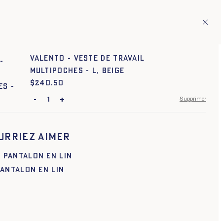
ion de pays européens
Fr
ITAGE
1
VALENTO - VESTE DE TRAVAIL
MULTIPOCHES - L, BEIGE
$
Prix :
240.50
-
+
Supprimer
XS
S
M
L
XL
XXL
urriez aimer
XS
S
M
L
XL
XXL
XS
S
M
L
XL
XXL
PANTALON EN LIN