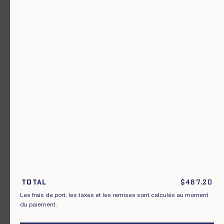
Un vêtement pour chaque usage.
Rejoignez notre newsletter.
S'inscrire
En m'inscrivant à cette newsletter, je reconnais avoir pris connaissance
des conditions générales de vente.
Total
$
487.20
Les frais de port, les taxes et les remises sont calculés au moment
Instagram
Nos boutiques
du paiement.
Facebook
Contactez-nous
Pinterest
Conditions de livraisons, échanges et
retours