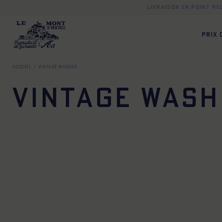
Livraison en point r
PRIX
Accueil
Vintage washed
Vintage wash
42
44
46
48
50
52
54
56
58
60
42
44
46
48