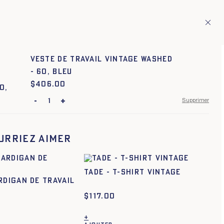
ion de pays européens
Fr
ITAGE
1
Veste de travail Vintage Washed
- 60, BLEU
$
Prix :
406.00
-
+
Supprimer
42
44
46
48
50
52
54
56
58
60
urriez aimer
TADE - T-SHIRT VINTAGE
RDIGAN DE TRAVAIL
$
117.00
+