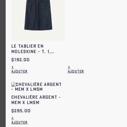
Le tablier en moleskine - KRAFT
$
192.00
Ajout rapide au panier
TU
Torchon Les Patrons - Série
Limitée Louise
Le tablier en
moleskine - T. 1,
MARINE
$
192.00
+
+
AJOUTER
AJOUTER
CHEVALIÈRE ARGENT -
Ajout rapide au panier
MEM X LMSM
T. 1
T. 2
T. 3
$
295.00
Le tablier en moleskine -
+
MARINE
AJOUTER
Ce