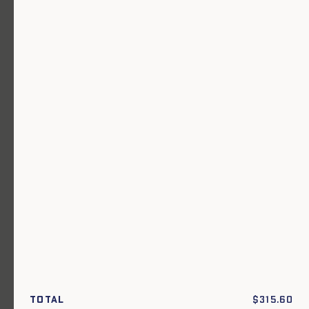
Un vêtement pour chaque usage.
Rejoignez notre newsletter.
S'inscrire
En m'inscrivant à cette newsletter, je reconnais avoir pris connaissance
des conditions générales de vente.
Total
$
315.60