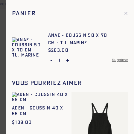
 point relais offerte pour toute commande en France et dans un
Panier
Fr
Menu principal
1
Accueil
Maison et cuisine
ANAE - COUSSIN 50 x 70
cm - TU, MARINE
Maison et cuisine
$
Prix :
263.00
-
+
Supprimer
Vous pourriez aimer
ADEN - COUSSIN 40 x
55 cm
$
189.00