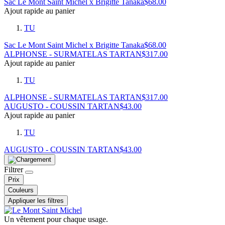
Sac Le Mont Saint Michel x Brigitte Tanaka
$
68.00
Ajout rapide au panier
TU
Sac Le Mont Saint Michel x Brigitte Tanaka
$
68.00
ALPHONSE - SURMATELAS TARTAN
$
317.00
Ajout rapide au panier
TU
ALPHONSE - SURMATELAS TARTAN
$
317.00
AUGUSTO - COUSSIN TARTAN
$
43.00
Ajout rapide au panier
TU
AUGUSTO - COUSSIN TARTAN
$
43.00
Filtrer
Prix
Couleurs
Appliquer les filtres
Un vêtement pour chaque usage.