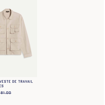
XS
S
M
L
XL
XXL
VESTE DE TRAVAIL
ES
481.00