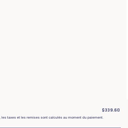
Conditions générales
Politique de confidentialité
raisons, échanges et retours
Cookies
$
339.60
t, les taxes et les remises sont calculés au moment du paiement.