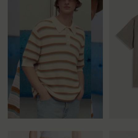
XS
S
M
L
XL
XXL
XS
S
M
L
XL
X