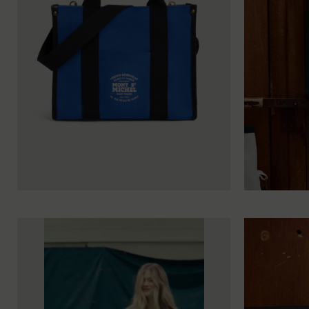
TU
TU