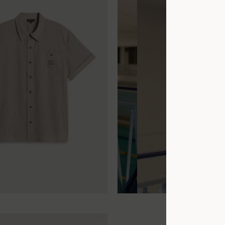
XL
XS
S
M
L
XL
XXL