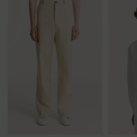
XS
S
M
L
XL
XXL
XS
S
M
L
XL
X