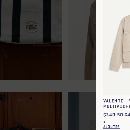
XS
S
M
L
XL
XXL
VALENTO - 
MULTIPOCH
$
240.50
$
+
AJOUTER