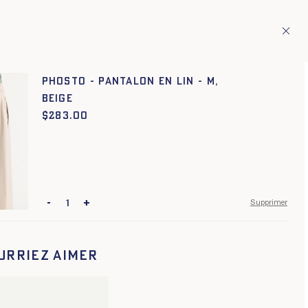
ion de pays européens
Fr
ITAGE
1
PHOSTO - PANTALON EN LIN - M,
BEIGE
$
Prix :
283.00
-
+
Supprimer
urriez aimer