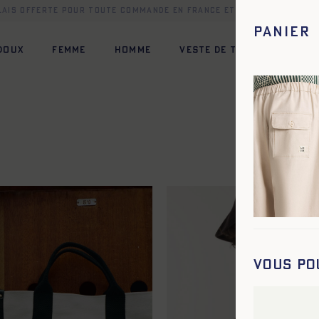
elais offerte pour toute commande en France et dans une sélect
Panier
 DOUX
FEMME
HOMME
VESTE DE TRAVAIL
HÉR
Vous po