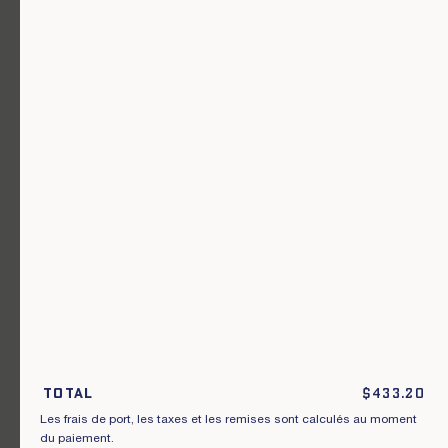
Un vêtement pour chaque usage.
Rejoignez notre newsletter.
S'inscrire
En m'inscrivant à cette newsletter, je reconnais avoir pris connaissance
des conditions générales de vente.
Total
$
433.20
Les frais de port, les taxes et les remises sont calculés au moment
Instagram
Nos boutiques
du paiement.
Facebook
Contactez-nous