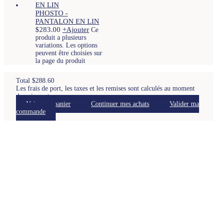
PHOSTO -
PANTALON EN LIN
$
283.00
+
Ajouter
Ce
produit a plusieurs
variations. Les options
peuvent être choisies sur
la page du produit
Total
$
288.60
Les frais de port, les taxes et les remises sont calculés au moment
du paiement.
Voir mon panier
Continuer mes achats
Valider ma
commande