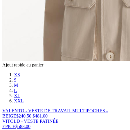
Ajout rapide au panier
XS
S
M
L
XL
XXL
VALENTO - VESTE DE TRAVAIL MULTIPOCHES -
BEIGE
$
240.50
$
481.00
VITOLD - VESTE PATINÉE
EPICE
$
588.00