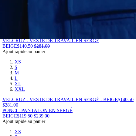
S
M
L
XL
XXL
VOSE - VESTE EN RIPSTOP - BLEU VIF
$
326.50
$
653.00
VELCRUZ - VESTE DE TRAVAIL EN SERGÉ
BEIGE
$
140.50
$
281.00
Ajout rapide au panier
XS
S
M
L
XL
XXL
VELCRUZ - VESTE DE TRAVAIL EN SERGÉ - BEIGE
$
140.50
$
281.00
PONCI - PANTALON EN SERGÉ
BEIGE
$
119.50
$
239.00
Ajout rapide au panier
XS