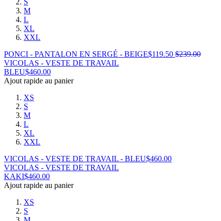
S
M
L
XL
XXL
PONCI - PANTALON EN SERGÉ - BEIGE
$
119.50
$
239.00
VICOLAS - VESTE DE TRAVAIL
BLEU
$
460.00
Ajout rapide au panier
XS
S
M
L
XL
XXL
VICOLAS - VESTE DE TRAVAIL - BLEU
$
460.00
VICOLAS - VESTE DE TRAVAIL
KAKI
$
460.00
Ajout rapide au panier
XS
S
M