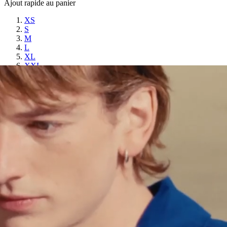
Ajout rapide au panier
XS
S
M
L
XL
XXL
VITOLD - VESTE PATINÉE - EPICE
$
588.00
PIASTRO - PANTALON MARIN
MARINE
$
317.00
Ajout rapide au panier
XS
S
M
L
XL
PIASTRO - PANTALON MARIN - MARINE
$
317.00
Vins - Veste de travail à rayures
BLEU
$
310.00
Ajout rapide au panier
XS