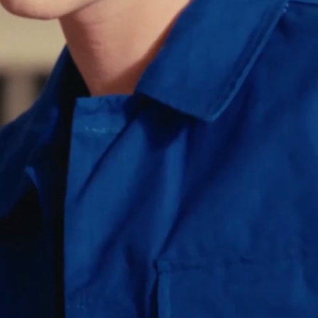
S
M
L
XL
XXL
Vins - Veste de travail à rayures - BLEU
$
310.00
PIMY - PANTALON CARPENTEUR À RAYURES
BLEU
$
361.00
Ajout rapide au panier
XS
S
M
L
XL
XXL
PIMY - PANTALON CARPENTEUR À RAYURES -
BLEU
$
361.00
VOSE - VESTE EN RIPSTOP
BLEU VIF
$
326.50
$
653.00
Ajout rapide au panier
XS