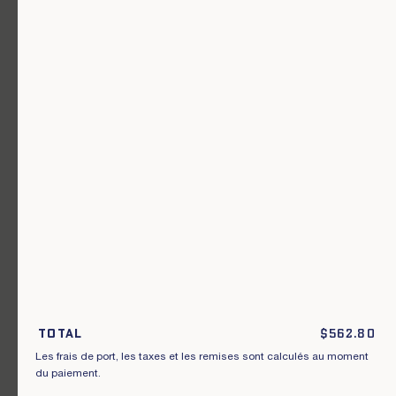
Un vêtement pour chaque usage.
Rejoignez notre newsletter.
S'inscrire
En m'inscrivant à cette newsletter, je reconnais avoir pris connaissance
des conditions générales de vente.
Total
$
562.80
Les frais de port, les taxes et les remises sont calculés au moment
Instagram
Nos boutiques
du paiement.
Facebook
Contactez-nous
Pinterest
Conditions de livraisons, échanges et