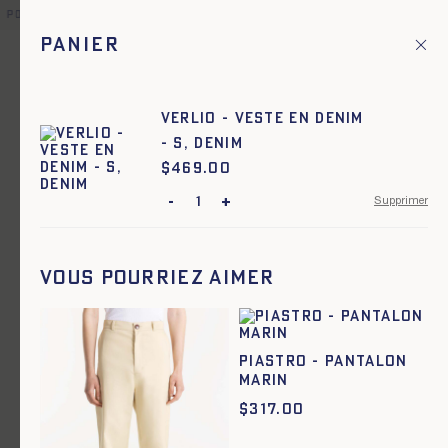
 point relais offerte pour toute commande en France et dans u
Panier
Fr
Menu principal
1
Accueil
Workwear
VERLIO - VESTE EN DENIM
- S, DENIM
Workwear
$
Prix :
469.00
-
+
Supprimer
Ajout rapide au panier
XS
S
M
L
XL
XXL
VITOLD - VESTE PATINÉE - EPICE
Vous pourriez aimer
PIASTRO - PANTALON
MARIN
$
317.00