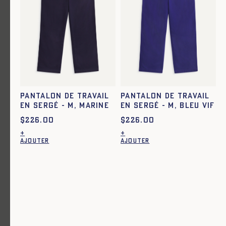
Ajout rapide au panier
Ajout rapide au panier
choisies
XS
S
M
L
XL
XS
S
M
L
XL
XXL
sur
la
page
PIASTRO - PANTALON MARIN -
Vins - Veste de travail à
du
MARINE
rayures - BLEU
produit
$
317.00
$
310.00
Pantalon de travail
Pantalon de travail
en sergé - M, MARINE
en sergé - M, BLEU VIF
$
226.00
$
226.00
+
+
AJOUTER
AJOUTER