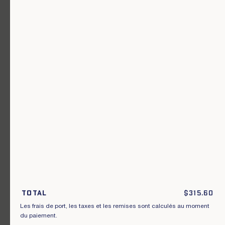
Un vêtement pour chaque usage.
Rejoignez notre newsletter.
S'inscrire
En m'inscrivant à cette newsletter, je reconnais avoir pris connaissance
des conditions générales de vente.
Total
$
315.60
Les frais de port, les taxes et les remises sont calculés au moment
Instagram
Nos boutiques
du paiement.
Facebook
Contactez-nous
Pinterest
Conditions de livraisons, échanges et