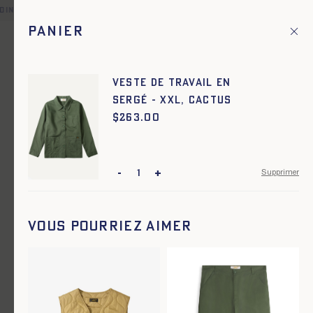
oint relais offerte pour toute commande en France et dans une 
Panier
Fr
Menu principal
1
Accueil
Workwear
Veste de Travail en
sergé - XXL, CACTUS
Workwear
$
Prix :
263.00
-
+
Supprimer
Vous pourriez aimer