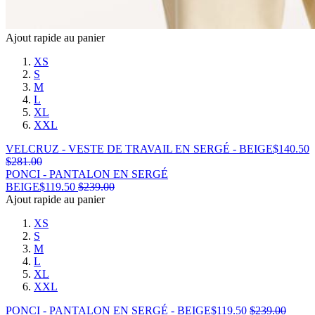
Ajout rapide au panier
XS
S
M
L
XL
XXL
VELCRUZ - VESTE DE TRAVAIL EN SERGÉ - BEIGE
$
140.50
$
281.00
PONCI - PANTALON EN SERGÉ
BEIGE
$
119.50
$
239.00
Ajout rapide au panier
XS
S
M
L
XL
XXL
PONCI - PANTALON EN SERGÉ - BEIGE
$
119.50
$
239.00