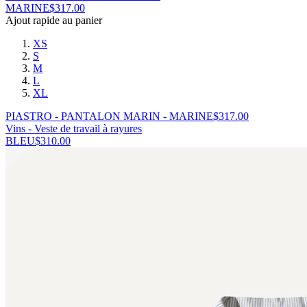
MARINE
$
317.00
Ajout rapide au panier
XS
S
M
L
XL
PIASTRO - PANTALON MARIN - MARINE
$
317.00
Vins - Veste de travail à rayures
BLEU
$
310.00