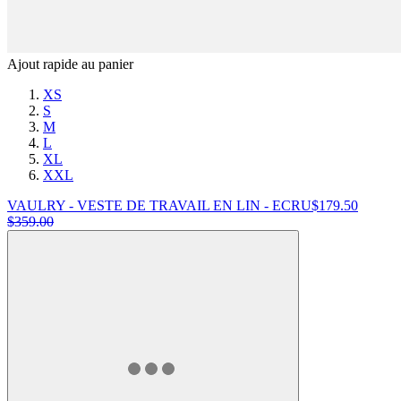
Ajout rapide au panier
XS
S
M
L
XL
XXL
VAULRY - VESTE DE TRAVAIL EN LIN - ECRU
$
179.50
$
359.00