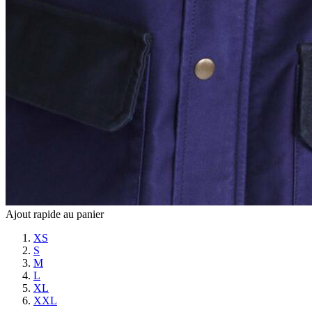
Ajout rapide au panier
XS
S
M
L
XL
XXL