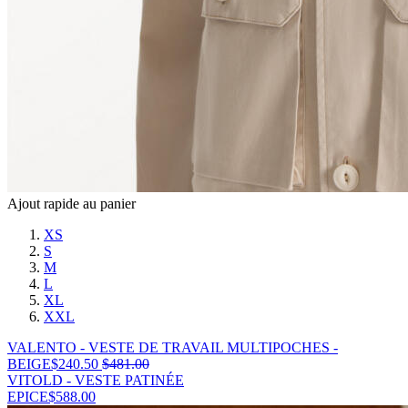
Ajout rapide au panier
XS
S
M
L
XL
XXL
VALENTO - VESTE DE TRAVAIL MULTIPOCHES -
BEIGE
$
240.50
$
481.00
VITOLD - VESTE PATINÉE
EPICE
$
588.00