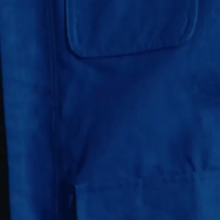
BLEU VIF
$
326.50
$
653.00
Ajout rapide au panier
XS
S
M
L
XL
XXL
VOSE - VESTE EN RIPSTOP - BLEU VIF
$
326.50
$
653.00
VELCRUZ - VESTE DE TRAVAIL EN SERGÉ
BEIGE
$
140.50
$
281.00