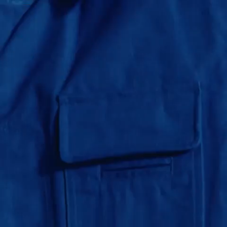
Ajout rapide au panier
XS
S
M
L
XL
XXL
Vins - Veste de travail à rayures - BLEU
$
310.00
PIMY - PANTALON CARPENTEUR À RAYURES
BLEU
$
361.00
Ajout rapide au panier
XS
S
M
L
XL
XXL
PIMY - PANTALON CARPENTEUR À RAYURES -
BLEU
$
361.00
VOSE - VESTE EN RIPSTOP