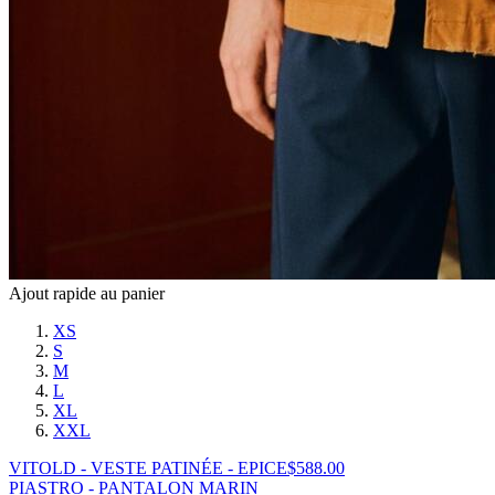
Ajout rapide au panier
XS
S
M
L
XL
XXL
VITOLD - VESTE PATINÉE - EPICE
$
588.00
PIASTRO - PANTALON MARIN