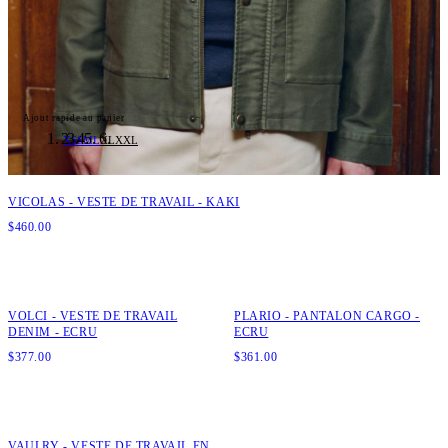
Ajout rapide au panier
XS
S
M
L
XL
XXL
VICOLAS - VESTE DE TRAVAIL - KAKI
$
460.00
Ajout rapide au panier
Ajout rapide au panier
XS
S
M
L
XL
XXL
XS
S
M
L
XL
XXL
VOLCI - VESTE DE TRAVAIL
PLARIO - PANTALON CARGO -
DENIM - ECRU
ECRU
$
377.00
$
361.00
Ajout rapide au panier
XS
S
M
L
XL
XXL
VAULRY - VESTE DE TRAVAIL EN