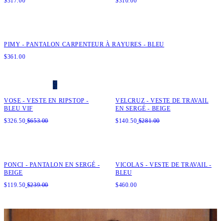
$
317.00
$
310.00
Ajout rapide au panier
XS
S
M
L
XL
XXL
PIMY - PANTALON CARPENTEUR À RAYURES - BLEU
$
361.00
Ajout rapide au panier
Ajout rapide au panier
XS
S
M
L
XL
XXL
XS
S
M
L
XL
XXL
VOSE - VESTE EN RIPSTOP -
VELCRUZ - VESTE DE TRAVAIL
BLEU VIF
EN SERGÉ - BEIGE
$
326.50
$
653.00
$
140.50
$
281.00
Ajout rapide au panier
Ajout rapide au panier
XS
S
M
L
XL
XXL
XS
S
M
L
XL
XXL
PONCI - PANTALON EN SERGÉ -
VICOLAS - VESTE DE TRAVAIL -
BEIGE
BLEU
$
119.50
$
239.00
$
460.00