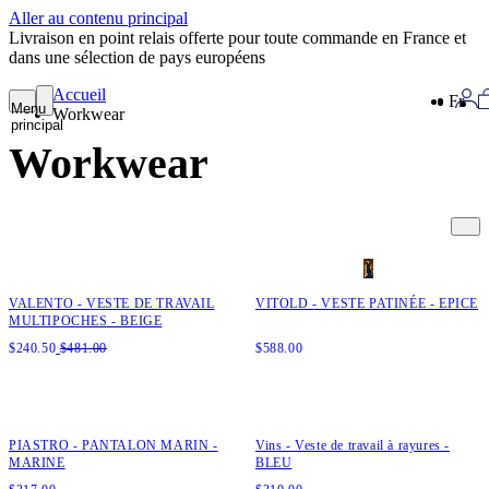
Aller au contenu principal
Livraison en point relais offerte pour toute commande en France et
dans une sélection de pays européens
Accueil
Fr
Menu
Workwear
principal
Workwear
Ajout rapide au panier
Ajout rapide au panier
XS
S
M
L
XL
XXL
XS
S
M
L
XL
XXL
VALENTO - VESTE DE TRAVAIL
VITOLD - VESTE PATINÉE - EPICE
MULTIPOCHES - BEIGE
$
240.50
$
481.00
$
588.00
Ajout rapide au panier
Ajout rapide au panier
XS
S
M
L
XL
XS
S
M
L
XL
XXL
PIASTRO - PANTALON MARIN -
Vins - Veste de travail à rayures -
MARINE
BLEU