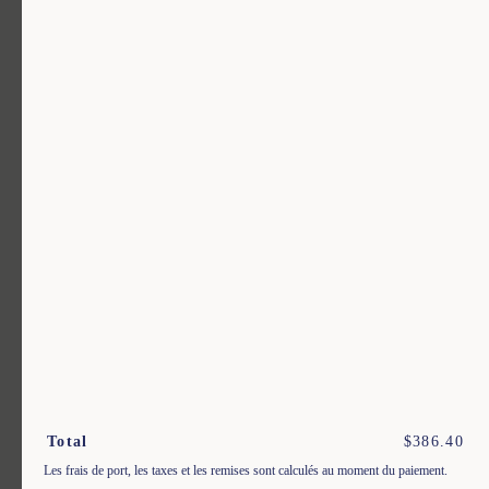
$
179.50
$
359.00
Un vêtement pour chaque usage.
Rejoignez notre newsletter.
S'inscrire
En m'inscrivant à cette newsletter, je reconnais avoir pris connaissance des conditions
générales de vente.
Total
$
386.40
Les frais de port, les taxes et les remises sont calculés au moment du paiement.
Instagram
Nos boutiques
Facebook
Contactez-nous