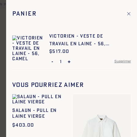
en point relais offerte pour toute commande en France et dans 
Panier
Fr
Menu principal
1
Accueil
Drap de laine
Victorien - Veste de
Travail en laine - 56,
Drap de laine
CAMEL
$
Prix :
517.00
Ajout rapide au panier
Ajout rapide au panier
-
+
Supprimer
42
44
46
48
50
52
54
56
58
42
44
46
48
50
52
54
56
58
60
60
Victorien - Veste de Travail
Victorien - Veste de Travail
Vous pourriez aimer
en laine - CAMEL
en laine - MARINE
$
517.00
$
517.00
SALAUN - PULL EN
LAINE VIERGE
$
403.00