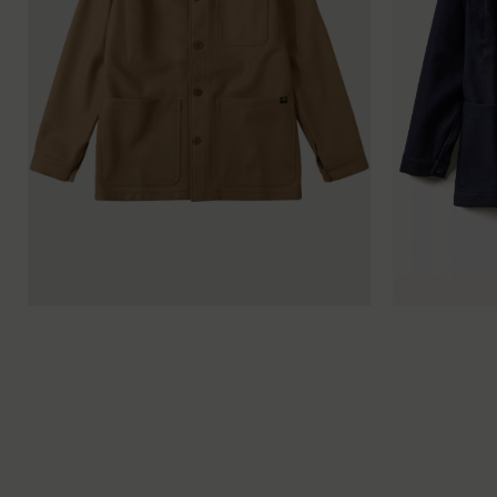
42
44
46
48
50
52
54
56
58
60
42
44
46
48