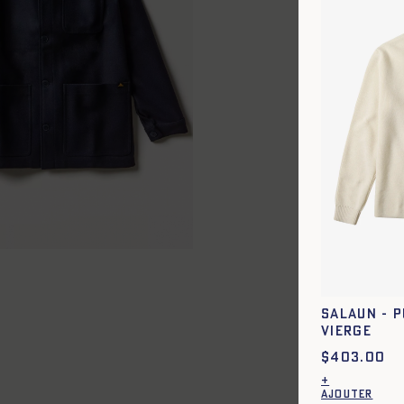
50
52
54
56
58
60
SALAUN - P
VIERGE
$
403.00
+
AJOUTER