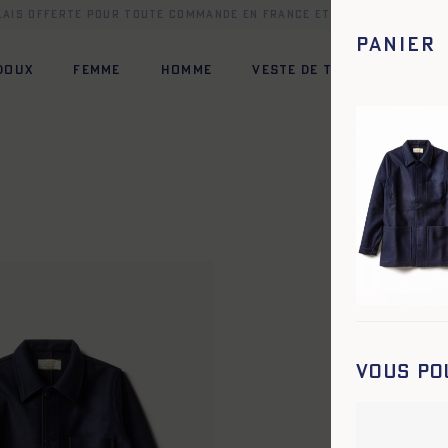
elais offerte pour toute commande en France et dans une sélect
Panier
 DOUX
FEMME
HOMME
VESTE DE TRAVAIL
HÉR
e
Vous po