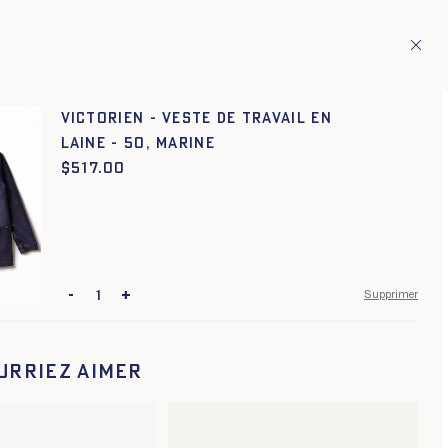
ion de pays européens
Fr
ITAGE
1
Victorien - Veste de Travail en
laine - 50, MARINE
$
Prix :
517.00
-
+
Supprimer
urriez aimer