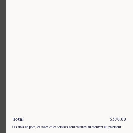
$
406.00
Un vêtement pour chaque usage.
Rejoignez notre newsletter.
S'inscrire
En m'inscrivant à cette newsletter, je reconnais avoir pris connaissance
des conditions générales de vente.
Total
$
390.00
Les frais de port, les taxes et les remises sont calculés au moment du paiement.
Instagram
Nos boutiques
Facebook
Contactez-nous