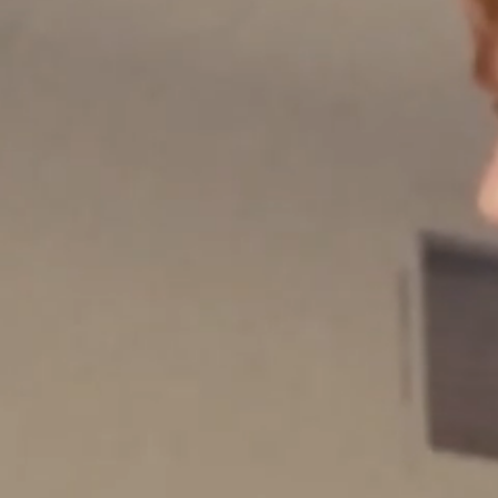
BEIGE
$
240.50
$
481.00
Ajout rapide au panier
XS
S
M
L
XL
XXL
VALENTO - VESTE DE TRAVAIL MULTIPOCHES - BEIGE
$
24
VITOLD - VESTE PATINÉE
EPICE
$
588.00
Ajout rapide au panier
XS
S
M
L
XL
XXL
VITOLD - VESTE PATINÉE - EPICE
$
588.00
Vins - Veste de travail à rayures
BLEU
$
310.00