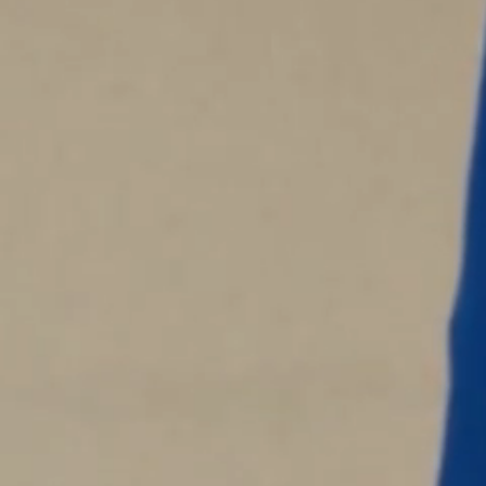
XS
S
M
L
XL
XXL
VELCRUZ - VESTE DE TRAVAIL EN SERGÉ - BEIGE
$
140.50
VICOLAS - VESTE DE TRAVAIL
BLEU
$
460.00
Ajout rapide au panier
XS
S
M
L
XL
XXL
VICOLAS - VESTE DE TRAVAIL - BLEU
$
460.00
VICOLAS - VESTE DE TRAVAIL
KAKI
$
460.00
Ajout rapide au panier
XS