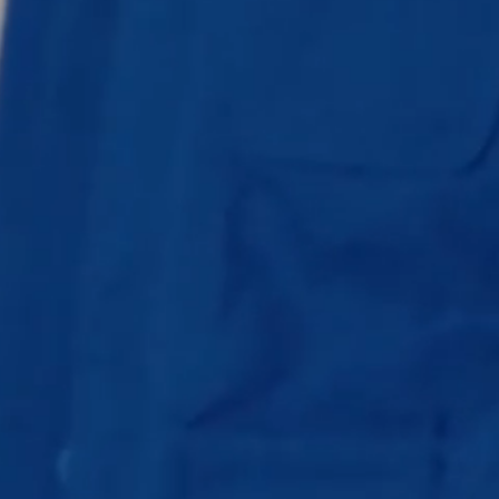
$
281.00