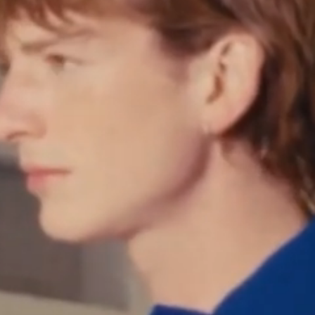
0.50
$
481.00