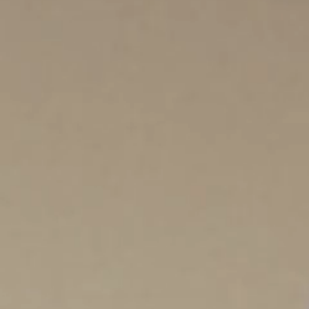
Ajout rapide au panier
XS
S
M
L
XL
XXL
Vins - Veste de travail à rayures - BLEU
$
310.00
VOSE - VESTE EN RIPSTOP
BLEU VIF
$
326.50
$
653.00
Ajout rapide au panier
XS
S
M
L
XL
XXL
VOSE - VESTE EN RIPSTOP - BLEU VIF
$
326.50
$
653.00
VELCRUZ - VESTE DE TRAVAIL EN SERGÉ
BEIGE
$
140.50
$
281.00
Ajout rapide au panier