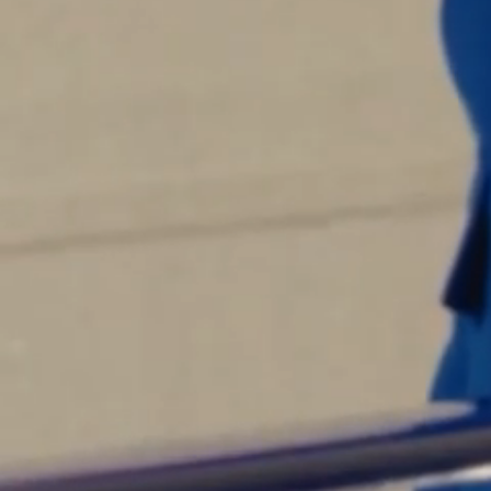
S
M
L
XL
XXL
VICOLAS - VESTE DE TRAVAIL - KAKI
$
460.00
VOLCI - VESTE DE TRAVAIL DENIM
ECRU
$
377.00
Ajout rapide au panier
XS
S
M
L
XL
XXL
VOLCI - VESTE DE TRAVAIL DENIM - ECRU
$
377.00
VAULRY - VESTE DE TRAVAIL EN LIN
ECRU
$
179.50
$
359.00
Ajout rapide au panier
XS
S