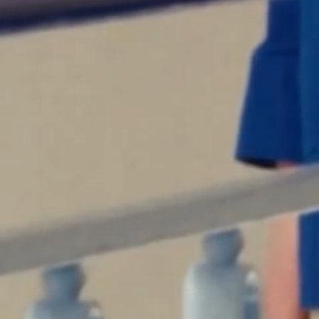
M
L
XL
XXL
VAULRY - VESTE DE TRAVAIL EN LIN - ECRU
$
179.50
$
359.
Veste de travail en gabardine
azur
$
161.00
$
322.00
Ajout rapide au panier
XS
S
M
L
XL
XXL
Veste de travail en gabardine - azur
$
161.00
$
322.00
Veste de travail en gabardine
ROSE
$
161.00
$
322.00
Ajout rapide au panier
XS
S
M