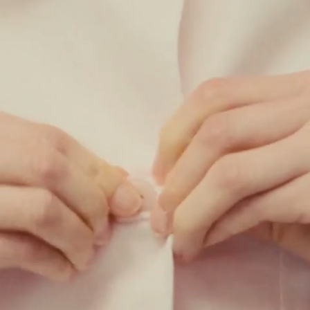
Ajout rapide au panier
XS
S
M
L
XL
XXL
VELCRUZ - VESTE DE TRAVAIL EN SERGÉ - BEIGE
$
140.50
$
281.00
VICOLAS - VESTE DE TRAVAIL