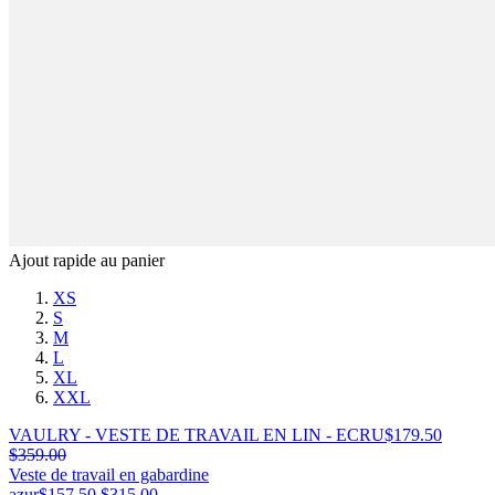
Ajout rapide au panier
XS
S
M
L
XL
XXL
VAULRY - VESTE DE TRAVAIL EN LIN - ECRU
$
179.50
$
359.00
Veste de travail en gabardine
azur
$
157.50
$
315.00