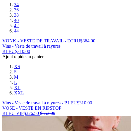
34
36
38
40
42
44
VONK - VESTE DE TRAVAIL - ECRU
$
364.00
Vins - Veste de travail à rayures
BLEU
$
310.00
Ajout rapide au panier
XS
S
M
L
XL
XXL
Vins - Veste de travail à rayures - BLEU
$
310.00
VOSE - VESTE EN RIPSTOP
BLEU VIF
$
326.50
$
653.00