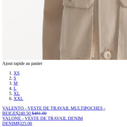
Ajout rapide au panier
XS
S
M
L
XL
XXL
VALENTO - VESTE DE TRAVAIL MULTIPOCHES -
BEIGE
$
240.50
$
481.00
VALONE - VESTE DE TRAVAIL DENIM
DENIM
$
325.00