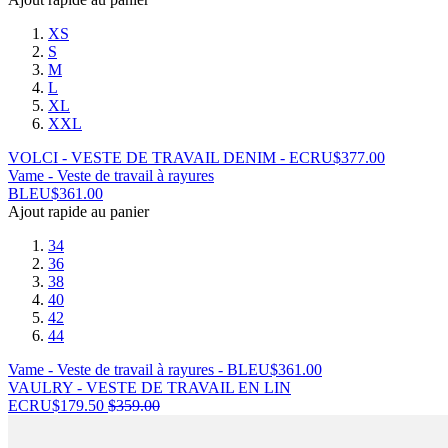
XS
S
M
L
XL
XXL
VOLCI - VESTE DE TRAVAIL DENIM - ECRU
$
377.00
Vame - Veste de travail à rayures
BLEU
$
361.00
Ajout rapide au panier
34
36
38
40
42
44
Vame - Veste de travail à rayures - BLEU
$
361.00
VAULRY - VESTE DE TRAVAIL EN LIN
ECRU
$
179.50
$
359.00