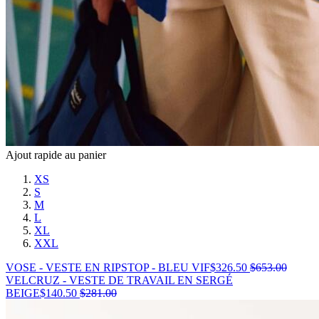
Ajout rapide au panier
XS
S
M
L
XL
XXL
VOSE - VESTE EN RIPSTOP - BLEU VIF
$
326.50
$
653.00
VELCRUZ - VESTE DE TRAVAIL EN SERGÉ
BEIGE
$
140.50
$
281.00