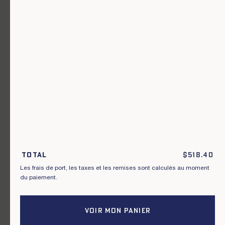
Un vêtement pour chaque usage.
Rejoignez notre newsletter.
S'inscrire
En m'inscrivant à cette newsletter, je reconnais avoir pris connaissance
des conditions générales de vente.
Total
$
518.40
Les frais de port, les taxes et les remises sont calculés au moment
Instagram
Nos boutiques
du paiement.
Facebook
Contactez-nous
Pinterest
Conditions de livraisons, échanges et
retours
VOIR MON PANIER
Conditions générales
Politique de confidentialité
Cookies