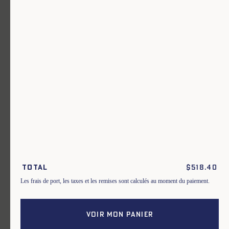
Un vêtement pour chaque usage.
Rejoignez notre newsletter.
S'inscrire
En m'inscrivant à cette newsletter, je reconnais avoir pris connaissance
des conditions générales de vente.
Total
$
518.40
Instagram
Nos boutiques
Les frais de port, les taxes et les remises sont calculés au moment du paiement.
Facebook
Contactez-nous
Pinterest
Conditions de livraisons, échanges et
retours
VOIR MON PANIER
Conditions générales
Politique de confidentialité
Cookies