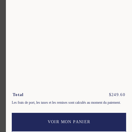
Un vêtement pour chaque usage.
Rejoignez notre newsletter.
S'inscrire
En m'inscrivant à cette newsletter, je reconnais avoir pris connaissance des conditions
générales de vente.
Total
$
249.60
Les frais de port, les taxes et les remises sont calculés au moment du paiement.
Instagram
Nos boutiques
Facebook
Contactez-nous
Pinterest
Conditions de livraisons, échanges et retours
VOIR MON PANIER
Conditions générales
Politique de confidentialité
Cookies