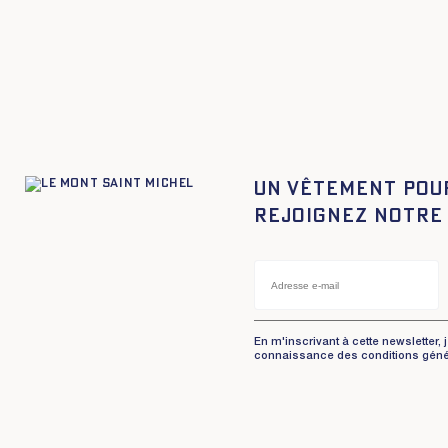
XS
S
M
L
XL
XXL
XS
S
M
L
XL
X
Un vêtement pou
Rejoignez notre
En m'inscrivant à cette newsletter, 
connaissance des conditions géné