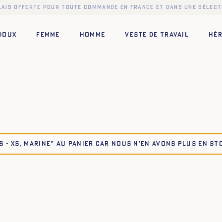
elais offerte pour toute commande en France et dans une sélect
 DOUX
FEMME
HOMME
VESTE DE TRAVAIL
HÉR
 - XS, MARINE" au panier car nous n’en avons plus en st
XL
XS
S
M
L
XL
XXL
XL
XS
S
M
L
XL
XXL
XS
S
M
L
XL
XXL