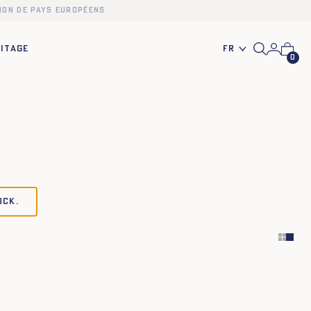
ion de pays européens
Fr
ITAGE
0
ock.
XS
S
M
L
XL
XXL
XS
S
M
L
XL
XXL
XS
S
M
L
XL
XXL