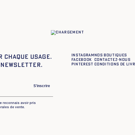
XL
XS
S
M
L
XL
XXL
Instagram
Nos boutiques
r chaque usage.
Facebook
Contactez-nous
 newsletter.
Pinterest
Conditions de liv
S'inscrire
je reconnais avoir pris
rales de vente.