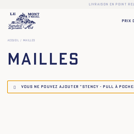
Livraison en point r
PRIX
Accueil
Mailles
Mailles
Vous ne pouvez ajouter "Stency - Pull à poches
XS
S
M
L
XL
XXL
XS
S
M
L
XL
X
XS
S
M
L
XL
XXL
XS
S
M
L
XL
X
XS
S
M
L
XL
XS
S
M
L
XL