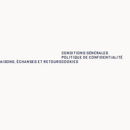
XS
S
M
L
XL
XXL
Conditions générales
Politique de confidentialité
raisons, échanges et retours
Cookies