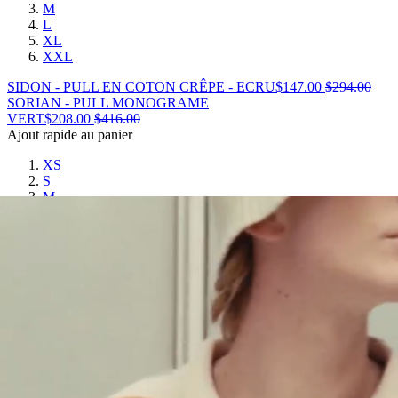
M
L
XL
XXL
SIDON - PULL EN COTON CRÊPE - ECRU
$
147.00
$
294.00
SORIAN - PULL MONOGRAME
VERT
$
208.00
$
416.00
Ajout rapide au panier
XS
S
M
L
XL
XXL
SORIAN - PULL MONOGRAME - VERT
$
208.00
$
416.00
SORIAN - PULL MONOGRAME
BLEU
$
208.00
$
416.00
Ajout rapide au panier
XS
S
M