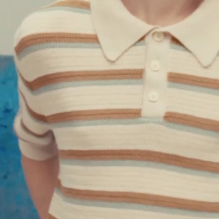
L
XL
XXL
SORIAN - PULL MONOGRAME - BLEU
$
208.00
$
416.00
GALLO - CARDIGAN EN JACQUARD
VERT
$
227.50
$
455.00
Ajout rapide au panier
XS
S
M
L
XL
XXL
GALLO - CARDIGAN EN JACQUARD - VERT
$
227.50
$
455.00
SAND - PULL IMPRIMÉ
MARINE
$
452.00
Ajout rapide au panier
XS
S
M
L