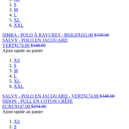
S
M
L
XL
XXL
SIMBA - POLO À RAYURES - BEIGE
$
165.00
$
330.00
SALVY - POLO EN JACQUARD
VERT
$
174.00
$
348.00
Ajout rapide au panier
XS
S
M
L
XL
XXL
SALVY - POLO EN JACQUARD - VERT
$
174.00
$
348.00
SIDON - PULL EN COTON CRÊPE
ECRU
$
147.00
$
294.00
Ajout rapide au panier
XS
S