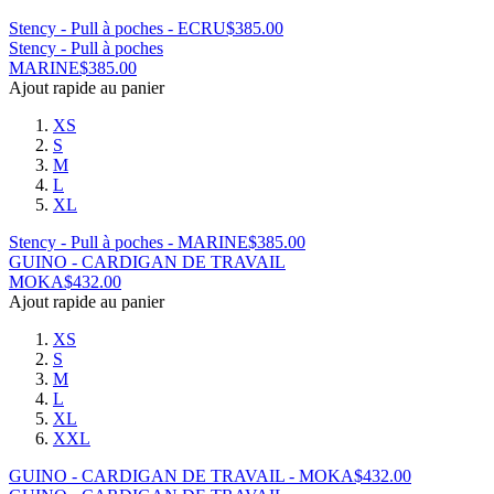
Stency - Pull à poches - ECRU
$
385.00
Stency - Pull à poches
MARINE
$
385.00
Ajout rapide au panier
XS
S
M
L
XL
Stency - Pull à poches - MARINE
$
385.00
GUINO - CARDIGAN DE TRAVAIL
MOKA
$
432.00
Ajout rapide au panier
XS
S
M
L
XL
XXL
GUINO - CARDIGAN DE TRAVAIL - MOKA
$
432.00