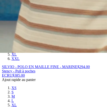
XL
XXL
SAND - PULL IMPRIMÉ - MARINE
$
452.00
SILVIO - POLO EN MAILLE FINE
MARINE
$
294.00
Ajout rapide au panier
XS
S
M
L
XL
XXL
SILVIO - POLO EN MAILLE FINE - MARINE
$
294.00
Stency - Pull à poches
ECRU
$
385.00
Ajout rapide au panier
XS
S
M
L
XL