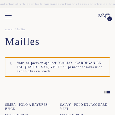
int relais offerte pour toute commande en France et dans une sélection de 
Fr
Menu principal
0
Accueil
Mailles
Mailles
Vous ne pouvez ajouter "GALLO - CARDIGAN EN
JACQUARD - XXL, VERT" au panier car nous n’en
avons plus en stock.
Ajout rapide au panier
Ajout rapide au panier
XS
S
M
L
XL
XXL
XS
S
M
L
XL
XXL
SIMBA - POLO À RAYURES -
SALVY - POLO EN JACQUARD -
BEIGE
VERT