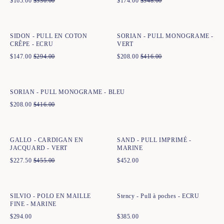
$
165.00
$
330.00
$
174.00
$
348.00
Ajout rapide au panier
Ajout rapide au panier
XS
S
M
L
XL
XXL
XS
S
M
L
XL
XXL
SIDON - PULL EN COTON
SORIAN - PULL MONOGRAME -
CRÊPE - ECRU
VERT
$
147.00
$
294.00
$
208.00
$
416.00
Ajout rapide au panier
XS
S
M
L
XL
XXL
SORIAN - PULL MONOGRAME - BLEU
$
208.00
$
416.00
Ajout rapide au panier
Ajout rapide au panier
XS
S
M
L
XL
XXL
XS
S
M
L
XL
XXL
GALLO - CARDIGAN EN
SAND - PULL IMPRIMÉ -
JACQUARD - VERT
MARINE
$
227.50
$
455.00
$
452.00
Ajout rapide au panier
Ajout rapide au panier
XS
S
M
L
XL
XXL
XS
S
M
L
XL
SILVIO - POLO EN MAILLE
Stency - Pull à poches - ECRU
FINE - MARINE
$
294.00
$
385.00
Ajout rapide au panier