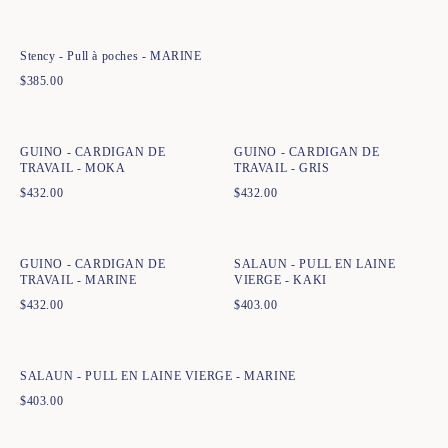
XS
S
M
L
XL
Stency - Pull à poches - MARINE
$
385.00
Ajout rapide au panier
Ajout rapide au panier
XS
S
M
L
XL
XXL
XS
S
M
L
XL
XXL
GUINO - CARDIGAN DE
GUINO - CARDIGAN DE
TRAVAIL - MOKA
TRAVAIL - GRIS
$
432.00
$
432.00
Ajout rapide au panier
Ajout rapide au panier
XS
S
M
L
XL
XXL
XS
S
M
L
XL
XXL
GUINO - CARDIGAN DE
SALAUN - PULL EN LAINE
TRAVAIL - MARINE
VIERGE - KAKI
$
432.00
$
403.00
Ajout rapide au panier
XS
S
M
L
XL
XXL
SALAUN - PULL EN LAINE VIERGE - MARINE
$
403.00
Ajout rapide au panier
XS
S
M
L
XL
XXL