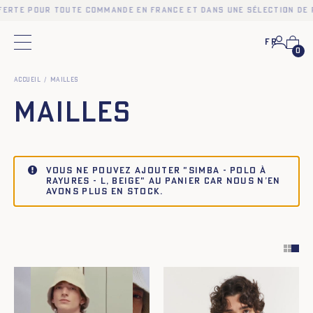
erte pour toute commande en France et dans une sélection de pa
Fr
Menu principal
0
Accueil
Mailles
Mailles
Vous ne pouvez ajouter "SIMBA - POLO À
RAYURES - L, BEIGE" au panier car nous n’en
avons plus en stock.