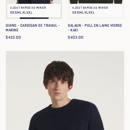
Ajout rapide au panier
Ajout rapide au panier
XS
S
M
L
XL
XXL
XS
S
M
L
XL
XXL
GUINO - CARDIGAN DE TRAVAIL -
SALAUN - PULL EN LAINE VIERGE
MARINE
- KAKI
$
432.00
$
403.00