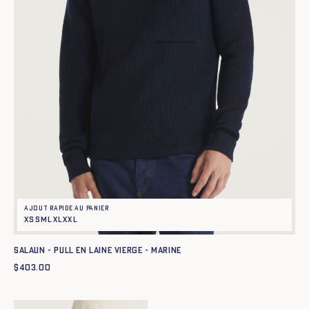
Ajout rapide au panier
XS
S
M
L
XL
XXL
SALAUN - PULL EN LAINE VIERGE - MARINE
$
403.00