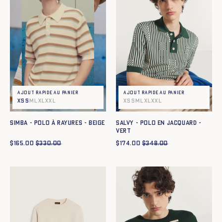
Ajout rapide au panier
Ajout rapide au panier
XS
S
M
L
XL
XXL
XS
S
M
L
XL
XXL
SIMBA - POLO À RAYURES - BEIGE
SALVY - POLO EN JACQUARD -
VERT
$
165.00
$
330.00
$
174.00
$
348.00