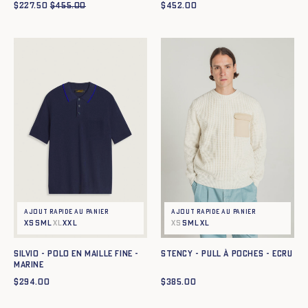
$
227.50
$
455.00
$
452.00
Ajout rapide au panier
Ajout rapide au panier
XS
S
M
L
XL
XS
S
M
L
XL
XXL
Stency - Pull à poches - ECRU
SILVIO - POLO EN MAILLE FINE -
MARINE
$
294.00
$
385.00