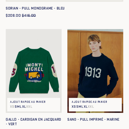
SORIAN - PULL MONOGRAME - BLEU
$
208.00
$
416.00
Ajout rapide au panier
Ajout rapide au panier
XS
S
M
L
XL
XXL
XS
S
M
L
XL
XXL
GALLO - CARDIGAN EN JACQUARD
SAND - PULL IMPRIMÉ - MARINE
- VERT