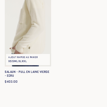
Ajout rapide au panier
XS
S
M
L
XL
XXL
SALAUN - PULL EN LAINE VIERGE
- ECRU
$
403.00