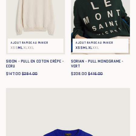
Ajout rapide au panier
Ajout rapide au panier
XS
S
M
L
XL
XXL
XS
S
M
L
XL
XXL
SIDON - PULL EN COTON CRÊPE -
SORIAN - PULL MONOGRAME -
ECRU
VERT
$
147.00
$
294.00
$
208.00
$
416.00