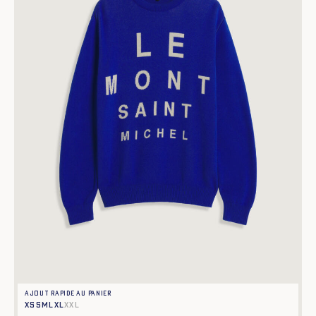
Ajout rapide au panier
XS
S
M
L
XL
XXL