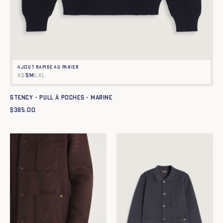
Ajout rapide au panier
XS
S
M
L
XL
Stency - Pull à poches - MARINE
$
385.00