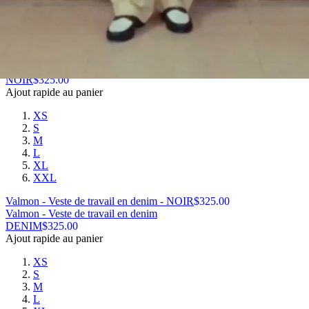
L
XL
XXL
VOLCI - VESTE DE TRAVAIL DENIM - ECRU
$
377.00
Valmon - Veste de travail en denim
NOIR
$
325.00
Ajout rapide au panier
XS
S
M
L
XL
XXL
Valmon - Veste de travail en denim - NOIR
$
325.00
Valmon - Veste de travail en denim
DENIM
$
325.00
Ajout rapide au panier
XS
S
M
L