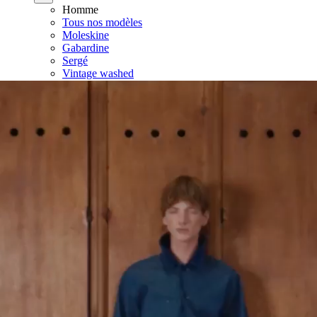
Homme
Tous nos modèles
Moleskine
Gabardine
Sergé
Vintage washed
Velours côtelé
Denim
Drap de laine
Coton
Enfant
Tous nos modèles
L'histoire de la veste de travail
Découvrir
Héritage
La marque
Workwear
Nos engagements
L'histoire de la marque
L'histoire de la veste de travail
Le journal
Tous nos articles