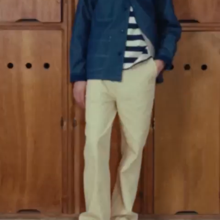
Fr
En
1
Accueil
Denim
Denim
VOLCI - VESTE DE TRAVAIL DENIM
ECRU
$
377.00
Ajout rapide au panier
XS
S
M