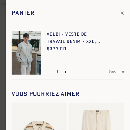
point relais offerte pour toute commande en France et dans un
Panier
Fr
Menu principal
1
Accueil
Denim
VOLCI - VESTE DE
TRAVAIL DENIM - XXL,
Denim
ECRU
$
Prix :
377.00
-
+
Supprimer
Vous pourriez aimer