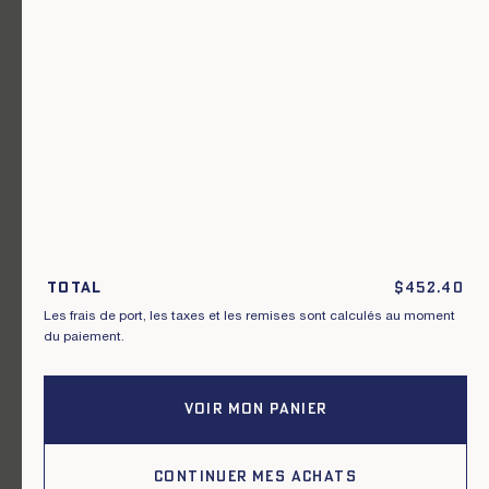
Un vêtement pour chaque usage.
Rejoignez notre newsletter.
S'inscrire
En m'inscrivant à cette newsletter, je reconnais avoir pris connaissance
des conditions générales de vente.
Total
$
452.40
Les frais de port, les taxes et les remises sont calculés au moment
Instagram
Nos boutiques
du paiement.
Facebook
Contactez-nous
Pinterest
Conditions de livraisons, échanges et
retours
VOIR MON PANIER
Conditions générales
Politique de confidentialité
Cookies
CONTINUER MES ACHATS