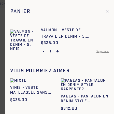
son en point relais offerte pour toute commande en France et 
Panier
Fr
Menu principal
1
Accueil
Denim
Valmon - Veste de
travail en denim - S,
Denim
NOIR
$
Prix :
325.00
-
+
Supprimer
Ajout rapide au panier
XS
S
M
L
XL
XXL
Valmon - Veste de travail en
Vous pourriez aimer
denim - NOIR
Vinis - Veste
matelassée sans
Pageas - Pantalon en
manches
$
226.00
denim style
carpenter
$
312.00