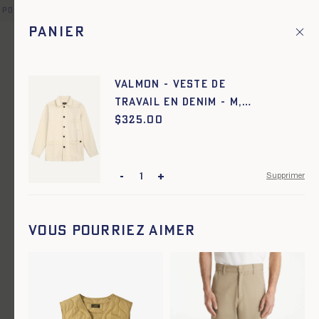
 point relais offerte pour toute commande en France et dans un
Panier
Fr
Menu principal
1
Accueil
Denim
Valmon - Veste de
travail en denim - M,
Denim
ECRU
$
Prix :
325.00
-
+
Supprimer
Vous pourriez aimer