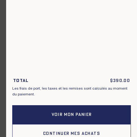
Un vêtement pour chaque usage.
Rejoignez notre newsletter.
S'inscrire
En m'inscrivant à cette newsletter, je reconnais avoir pris connaissance
des conditions générales de vente.
Total
$
390.00
Les frais de port, les taxes et les remises sont calculés au moment
Instagram
Nos boutiques
du paiement.
Facebook
Contactez-nous
Pinterest
Conditions de livraisons, échanges et
retours
VOIR MON PANIER
Conditions générales
Politique de confidentialité
Cookies
CONTINUER MES ACHATS