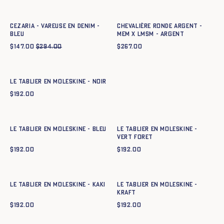
34
36
38
40
42
44
t52
t54
CEZARIA - VAREUSE EN DENIM -
CHEVALIÈRE RONDE ARGENT -
BLEU
MEM X LMSM - argent
$
147.00
$
294.00
$
267.00
Ajout rapide au panier
T. 1
T. 2
T. 3
Le tablier en moleskine - NOIR
$
192.00
Ajout rapide au panier
Ajout rapide au panier
T. 1
T. 2
T. 3
T. 1
T. 2
T. 3
Le tablier en moleskine - BLEU
Le tablier en moleskine -
VERT FORET
$
192.00
$
192.00
Ajout rapide au panier
Ajout rapide au panier
T. 1
T. 2
T. 3
T. 1
T. 2
T. 3
Le tablier en moleskine - KAKI
Le tablier en moleskine -
KRAFT
$
192.00
$
192.00
Ajout rapide au panier
T. 1
T. 2
T. 3