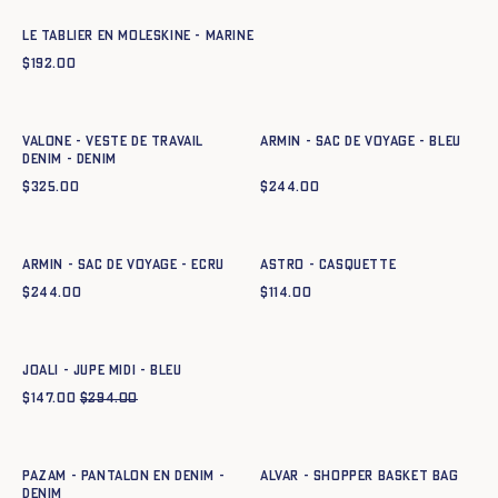
Le tablier en moleskine - MARINE
$
192.00
Ajout rapide au panier
Ajout rapide au panier
34
36
38
40
42
44
TU
VALONE - VESTE DE TRAVAIL
ARMIN - SAC DE VOYAGE - BLEU
DENIM - DENIM
$
325.00
$
244.00
Ajout rapide au panier
Ajout rapide au panier
TU
TU
ARMIN - SAC DE VOYAGE - ECRU
ASTRO - CASQUETTE
$
244.00
$
114.00
Ajout rapide au panier
34
36
38
40
42
44
JOALI - JUPE MIDI - BLEU
$
147.00
$
294.00
Ajout rapide au panier
Ajout rapide au panier
34
36
38
40
42
44
TU
PAZAM - PANTALON EN DENIM -
ALVAR - SHOPPER BASKET BAG
DENIM