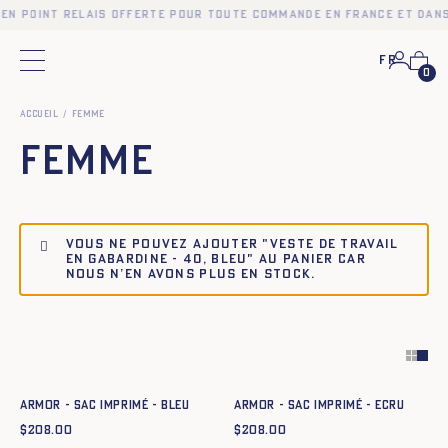
 en point relais offerte pour toute commande en France et dans
Fr
Menu principal
0
Accueil
Femme
Femme
Vous ne pouvez ajouter "Veste de travail
en gabardine - 40, BLEU" au panier car
nous n’en avons plus en stock.
Ajout rapide au panier
Ajout rapide au panier
TU
TU
ARMOR - SAC IMPRIMÉ - BLEU
ARMOR - SAC IMPRIMÉ - ECRU
$
208.00
$
208.00
Ajout rapide au panier
Ajout rapide au panier