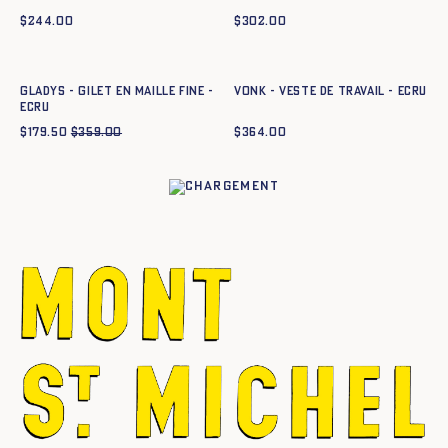
$
244.00
$
302.00
Ajout rapide au panier
Ajout rapide au panier
XS
S
M
L
XL
XXL
34
36
38
40
42
44
GLADYS - GILET EN MAILLE FINE -
VONK - VESTE DE TRAVAIL - ECRU
ECRU
$
179.50
$
359.00
$
364.00